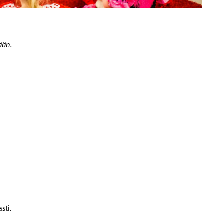
ään.
sti.