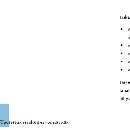
Luku
v
S
v
v
v
v
Tarke
tapah
liitty
Upotettua sisältöä ei voi näyttää