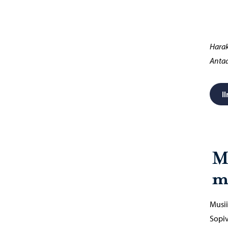
Harak
Antaa
I
M
m
Musii
Sopiv