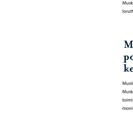
Muska
lorut
M
po
k
Musii
Muska
toimi
moni