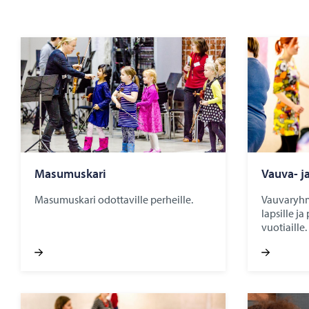
Masumuskari
Vauva- j
Masumuskari odottaville perheille.
Vauvaryhmä
lapsille ja
vuotiaille.