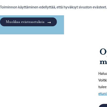
Toiminnon käyttäminen edellyttää, että hyväksyt sivuston evästeet.
Muokkaa evästeasetuksia
O
m
Halua
Voitk
tulee
etun