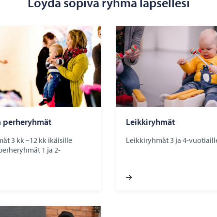
Löydä sopiva ryhmä lapsellesi
a perheryhmät
Leikkiryhmät
t 3 kk –12 kk ikäisille
Leikkiryhmät 3 ja 4-vuotiaill
 perheryhmät 1 ja 2-