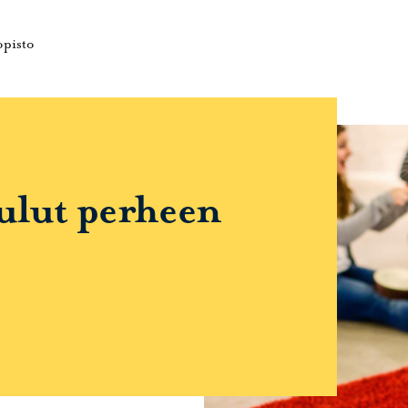
e
Porvoonseudun musiikkiopisto – Siirry kotisivulle
opisto
ulut perheen