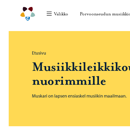
Siirry sisältöön
Porvoonseudun musiikkiopisto – Siirry kotisivull
Valikko
Porvoonseudun musiikki
Selaa:
Etusivu
Musiikkileikkiko
nuorimmille
Muskari on lapsen ensiaskel musiikin maailmaan.