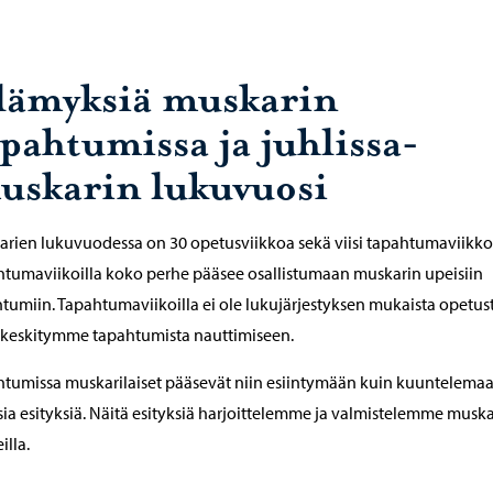
lämyksiä muskarin
apahtumissa ja juhlissa-
uskarin lukuvuosi
rien lukuvuodessa on 30 opetusviikkoa sekä viisi tapahtumaviikko
tumaviikoilla koko perhe pääsee osallistumaan muskarin upeisiin
tumiin. Tapahtumaviikoilla ei ole lukujärjestyksen mukaista opetust
 keskitymme tapahtumista nauttimiseen.
tumissa muskarilaiset pääsevät niin esiintymään kuin kuuntelema
isia esityksiä. Näitä esityksiä harjoittelemme ja valmistelemme musk
illa.