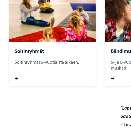
Soitinryhmät
Bändimu
Soitinryhmät 5-vuotiaista alkaen.
5- ja 6-vu
muskari.
”Laps
odot
– Liis