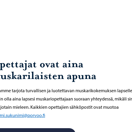
pettajat ovat aina
uskarilaisten apuna
mme tarjota turvallisen ja luotettavan muskarikokemuksen lapselle
in olla aina lapsesi muskariopettajaan suoraan yhteydessä, mikäli si
 jotain mieleen. Kaikkien opettajien sähköpostit ovat muotoa
imi.sukunimi@porvoo.fi