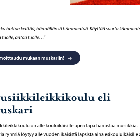
ka huttua keittää, hännällänsä hämmentää. Käyttää suurta kämment
 tuolle, antaa tuolle…”
lmoittaudu mukaan muskariin!
usiikkileikkikoulu eli
uskari
kkileikkikoulu on alle kouluikäisille upea tapa harrastaa musiikkia.
ia ryhmiä löytyy alle vuoden ikäisistä lapsista aina esikouluikäisille a