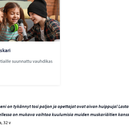
skari
otiaille suunnattu vauhdikas
eni on tykännyt tosi paljon ja opettajat ovat aivan huippuja! Lasta
ellessa on mukava vaihtaa kuulumisia muiden muskariäitien kans
a, 32 v