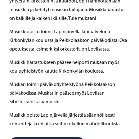
yhtyeisiin, orkesteriin ja kuoroon, opit hahmottamaan
musiikkia ja kehityt musiikin taitajana. Musiikkiharrastus
on kaikille ja kaiken ikäisille. Tule mukaan!
Musiikkiopisto toimii Lapinjärvellä lähipalveluna
Kirkonkylän koulussa ja Peikkolaakson päiväkodissa. Osa
opetuksesta, esimerkiksi orkesterit, on Loviisassa.
Musiikkiharrastukseen pääsee helposti mukaan myös
kouluyhteistyön kautta Kirkonkylän koulussa.
Muskari toimii päiväkotiyhteistyönä Peikkolaakson
päiväkodissa. Muskariin pääsee myös Loviisan
Sibeliustalossa aamuisin.
Musiikkiopisto Lapinjärvellä järjestää säännöllisesti
konsertteja ja erilaisia soitinkokeilun mahdollisuuksia.