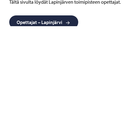
Tältä sivulta löydät Lapinjärven toimipisteen opettajat.
Opettajat – Lapinjärvi
Apulaisrehtori
Pauliina Puukko
pauliina.puukko(at)porvoo.fi
040 4899 581
Opetus