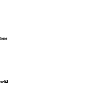
tajasi
äneltä