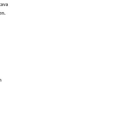
tava
en.
n