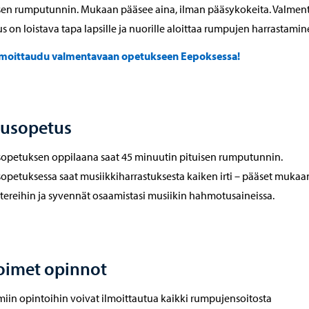
sen rumputunnin. Mukaan pääsee aina, ilman pääsykokeita. Valmen
s on loistava tapa lapsille ja nuorille aloittaa rumpujen harrastamin
lmoittaudu valmentavaan opetukseen Eepoksessa!
rusopetus
opetuksen oppilaana saat 45 minuutin pituisen rumputunnin.
opetuksessa saat musiikkiharrastuksesta kaiken irti – pääset mukaa
tereihin ja syvennät osaamistasi musiikin hahmotusaineissa.
oimet opinnot
iin opintoihin voivat ilmoittautua kaikki rumpujensoitosta