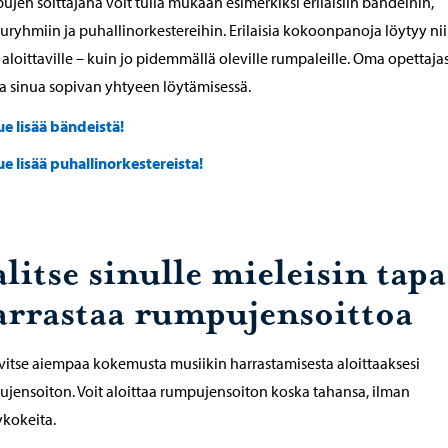
jen soittajana voit tulla mukaan esimerkiksi erilaisiin bändeihin,
ryhmiin ja puhallinorkestereihin. Erilaisia kokoonpanoja löytyy ni
 aloittaville – kuin jo pidemmällä oleville rumpaleille. Oma opettajas
a sinua sopivan yhtyeen löytämisessä.
ue lisää bändeistä!
ue lisää puhallinorkestereista!
litse sinulle mieleisin tapa
arrastaa rumpujensoittoa
rvitse aiempaa kokemusta musiikin harrastamisesta aloittaaksesi
jensoiton. Voit aloittaa rumpujensoiton koska tahansa, ilman
kokeita.