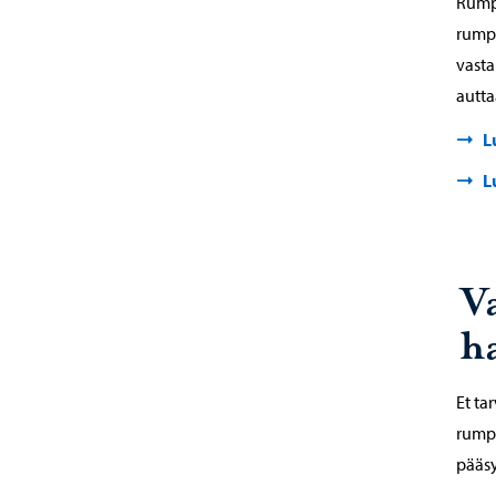
Rumpu
rumpu
vasta
autta
L
L
Va
h
Et ta
rumpu
pääsy