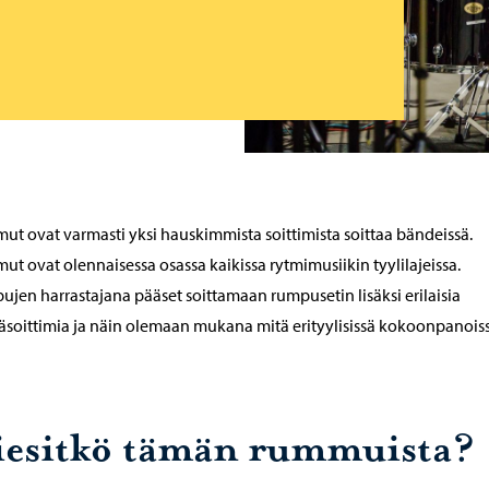
t ovat varmasti yksi hauskimmista soittimista soittaa bändeissä.
t ovat olennaisessa osassa kaikissa rytmimusiikin tyylilajeissa.
jen harrastajana pääset soittamaan rumpusetin lisäksi erilaisia
soittimia ja näin olemaan mukana mitä erityylisissä kokoonpanoiss
iesitkö tämän rummuista?