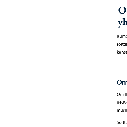
O
yh
Rumpu
soitt
kanss
Oma
Omill
neuvo
musii
Soitt