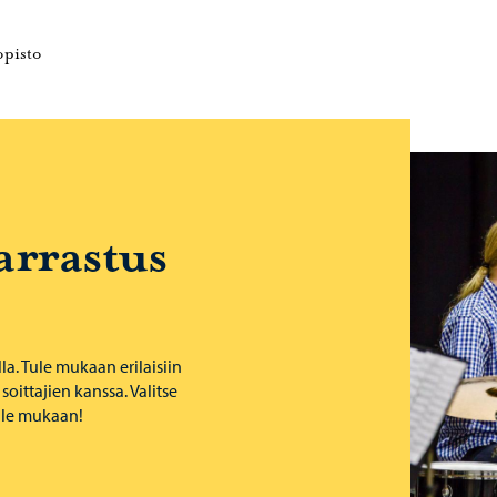
e
Porvoonseudun musiikkiopisto – Siirry kotisivulle
opisto
arrastus
. Tule mukaan erilaisiin
oittajien kanssa. Valitse
tule mukaan!