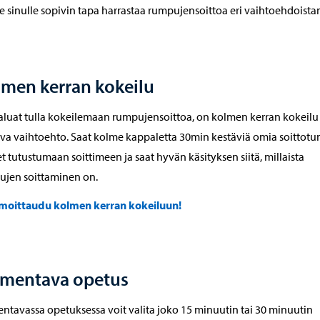
se sinulle sopivin tapa harrastaa rumpujensoittoa eri vaihtoehdoist
men kerran kokeilu
aluat tulla kokeilemaan rumpujensoittoa, on kolmen kerran kokeilu
ava vaihtoehto. Saat kolme kappaletta 30min kestäviä omia soittotun
t tutustumaan soittimeen ja saat hyvän käsityksen siitä, millaista
ujen soittaminen on.
lmoittaudu kolmen kerran kokeiluun!
lmentava opetus
ntavassa opetuksessa voit valita joko 15 minuutin tai 30 minuutin