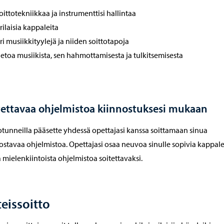
oittotekniikkaa ja instrumenttisi hallintaa
rilaisia kappaleita
ri musiikkityylejä ja niiden soittotapoja
ietoa musiikista, sen hahmottamisesta ja tulkitsemisesta
tettavaa ohjelmistoa kiinnostuksesi mukaan
otunneilla pääsette yhdessä opettajasi kanssa soittamaan sinua
ostavaa ohjelmistoa. Opettajasi osaa neuvoa sinulle sopivia kappalei
 mielenkiintoista ohjelmistoa soitettavaksi.
eissoitto