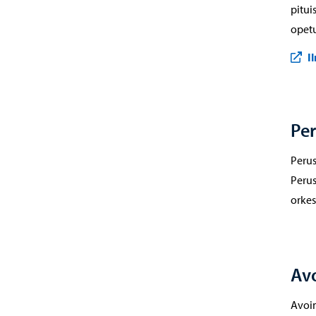
pitui
opetu
I
Pe
Perus
Perus
orkes
Av
Avoim