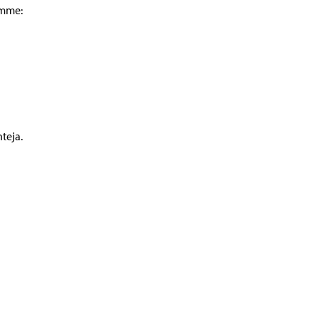
amme:
teja.