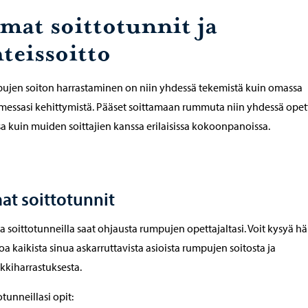
mat soittotunnit ja
teissoitto
jen soiton harrastaminen on niin yhdessä tekemistä kuin omassa
imessasi kehittymistä. Pääset soittamaan rummuta niin yhdessä opet
a kuin muiden soittajien kanssa erilaisissa kokoonpanoissa.
t soittotunnit
a soittotunneilla saat ohjausta rumpujen opettajaltasi. Voit kysyä h
a kaikista sinua askarruttavista asioista rumpujen soitosta ja
kkiharrastuksesta.
otunneillasi opit: