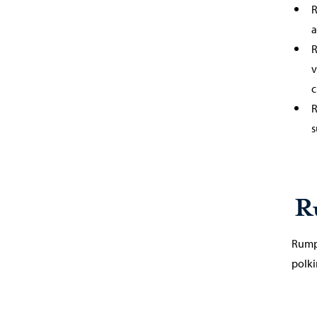
R
a
R
v
c
R
s
R
Rumpu
polki