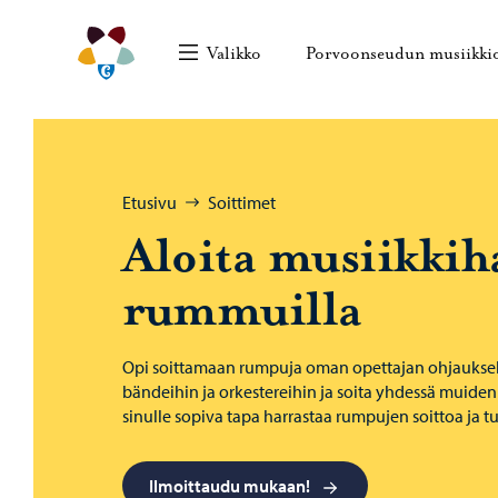
Siirry sisältöön
Porvoonseudun musiikkiopisto – Siirry kotisivull
Valikko
Porvoonseudun musiikki
Selaa:
Etusivu
Soittimet
Aloita musiikkih
rummuilla
Opi soittamaan rumpuja oman opettajan ohjauksella
bändeihin ja orkestereihin ja soita yhdessä muiden s
sinulle sopiva tapa harrastaa rumpujen soittoa ja 
Ilmoittaudu mukaan!