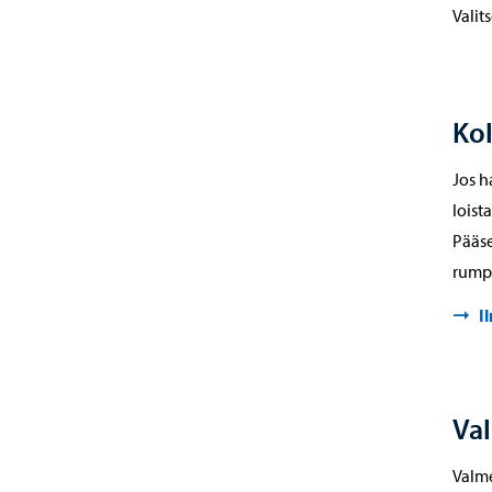
Valit
Kol
Jos h
loist
Pääse
rump
I
Va
Valme