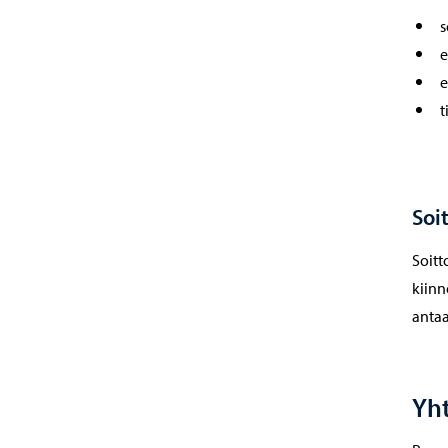
s
e
e
t
Soi
Soitt
kiinn
antaa
Yht