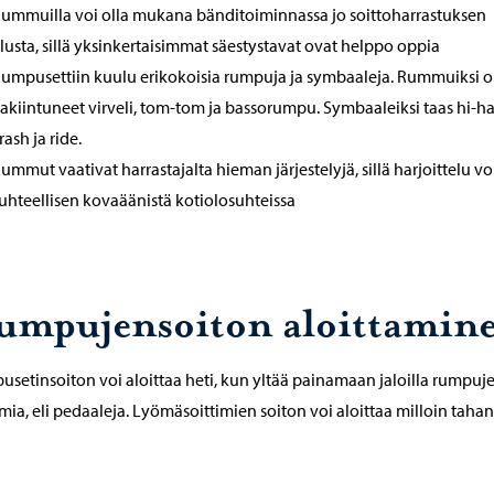
ummuilla voi olla mukana bänditoiminnassa jo soittoharrastuksen
lusta, sillä yksinkertaisimmat säestystavat ovat helppo oppia
umpusettiin kuulu erikokoisia rumpuja ja symbaaleja. Rummuiksi 
akiintuneet virveli, tom-tom ja bassorumpu. Symbaaleiksi taas hi-ha
rash ja ride.
ummut vaativat harrastajalta hieman järjestelyjä, sillä harjoittelu voi
uhteellisen kovaäänistä kotiolosuhteissa
umpujensoiton aloittamin
setinsoiton voi aloittaa heti, kun yltää painamaan jaloilla rumpuj
mia, eli pedaaleja. Lyömäsoittimien soiton voi aloittaa milloin tahan