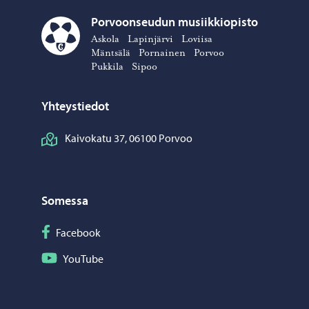
Porvoonseudun musiikkiopisto
Askola
Lapinjärvi
Loviisa
Porvoonseudun musiikkiopisto – Siirry kotisivulle
Mäntsälä
Pornainen
Porvoo
Pukkila
Sipoo
Yhteystiedot
Kaivokatu 37, 06100 Porvoo
Somessa
Seuraa Facebook
Facebook
Seuraa YouTube
YouTube