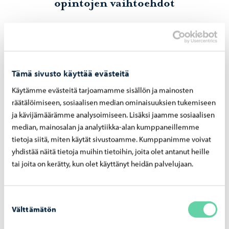
opintojen vaihtoehdot
Valmentava opetus
Tämä sivusto käyttää evästeitä
Käytämme evästeitä tarjoamamme sisällön ja mainosten
räätälöimiseen, sosiaalisen median ominaisuuksien tukemiseen
ja kävijämäärämme analysoimiseen. Lisäksi jaamme sosiaalisen
median, mainosalan ja analytiikka-alan kumppaneillemme
tietoja siitä, miten käytät sivustoamme. Kumppanimme voivat
yhdistää näitä tietoja muihin tietoihin, joita olet antanut heille
tai joita on kerätty, kun olet käyttänyt heidän palvelujaan.
Bändikaruselli
Suostumuksen
Välttämätön
valinta
Bändikaruselli