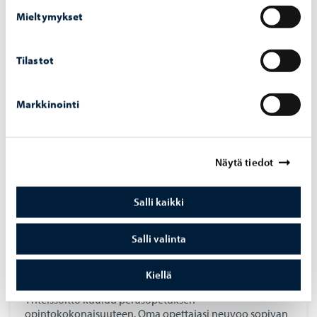
Mieltymykset
Perusopetus ja avoimet opinnot
Tilastot
Markkinointi
Näytä tiedot
Salli kaikki
Salli valinta
Perusopetus
Kiellä
Yhteissoitto kuuluu perusopetuksen
opintokokonaisuuteen. Oma opettajasi neuvoo sopivan