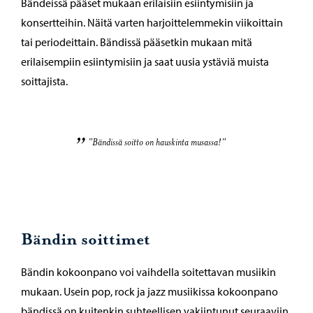
Bändeissä pääset mukaan erilaisiin esiintymisiin ja
konsertteihin. Näitä varten harjoittelemmekin viikoittain
tai periodeittain. Bändissä pääsetkin mukaan mitä
erilaisempiin esiintymisiin ja saat uusia ystäviä muista
soittajista.
”Bändissä soitto on hauskinta musassa!”
Bändin soittimet
Bändin kokoonpano voi vaihdella soitettavan musiikin
mukaan. Usein pop, rock ja jazz musiikissa kokoonpano
bändissä on kuitenkin suhteellisen vakiintunut seuraaviin