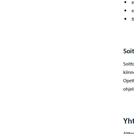
e
e
t
Soi
Soitt
kiinn
Opett
ohjel
Yht
Altto