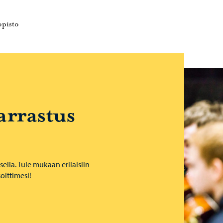
e
Porvoonseudun musiikkiopisto – Siirry kotisivulle
opisto
arrastus
lla. Tule mukaan erilaisiin
soittimesi!