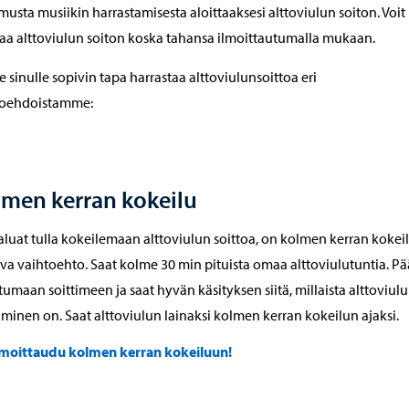
usta musiikin harrastamisesta aloittaaksesi alttoviulun soiton. Voit
taa alttoviulun soiton koska tahansa ilmoittautumalla mukaan.
se sinulle sopivin tapa harrastaa alttoviulunsoittoa eri
toehdoistamme:
men kerran kokeilu
aluat tulla kokeilemaan alttoviulun soittoa, on kolmen kerran kokei
ava vaihtoehto. Saat kolme 30 min pituista omaa alttoviulutuntia. Pä
tumaan soittimeen ja saat hyvän käsityksen siitä, millaista alttoviul
aminen on. Saat alttoviulun lainaksi kolmen kerran kokeilun ajaksi.
lmoittaudu kolmen kerran kokeiluun!