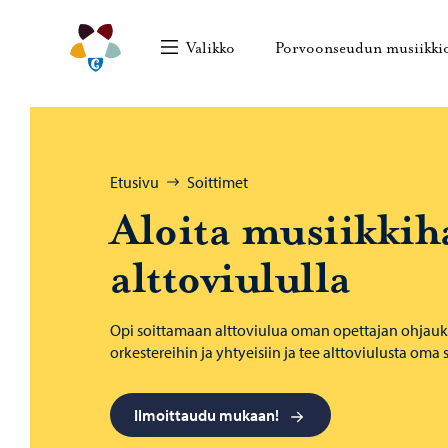
Siirry sisältöön
Porvoonseudun musiikkiopisto – Siirry kotisivull
Valikko
Porvoonseudun musiikki
Selaa:
Etusivu
Soittimet
Aloita musiikkih
alttoviululla
Opi soittamaan alttoviulua oman opettajan ohjaukse
orkestereihin ja yhtyeisiin ja tee alttoviulusta oma 
Ilmoittaudu mukaan!