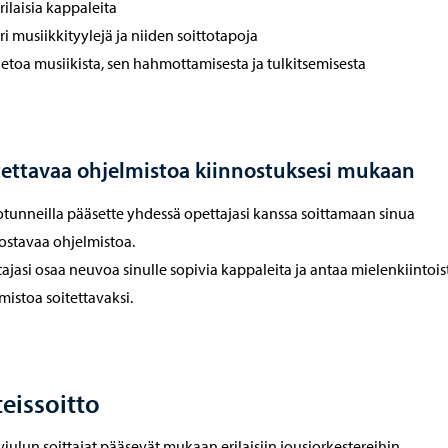
rilaisia kappaleita
ri musiikkityylejä ja niiden soittotapoja
ietoa musiikista, sen hahmottamisesta ja tulkitsemisesta
tettavaa ohjelmistoa kiinnostuksesi mukaan
otunneilla pääsette yhdessä opettajasi kanssa soittamaan sinua
ostavaa ohjelmistoa.
ajasi osaa neuvoa sinulle sopivia kappaleita ja antaa mielenkiintois
mistoa soitettavaksi.
eissoitto
viulun soittajat pääsevät mukaan erilaisiin jousiorkestereihin,