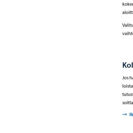
kokem
aloit
Valit
vaih
Kol
Jos h
loist
tutus
soitt
I