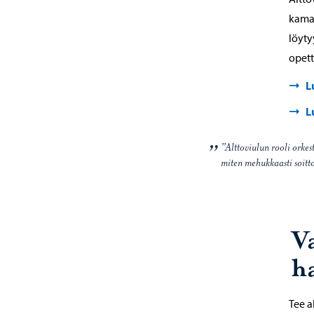
kamar
löyty
opett
L
L
”Alttoviulun rooli orkes
miten mehukkaasti soitt
Va
h
Tee a