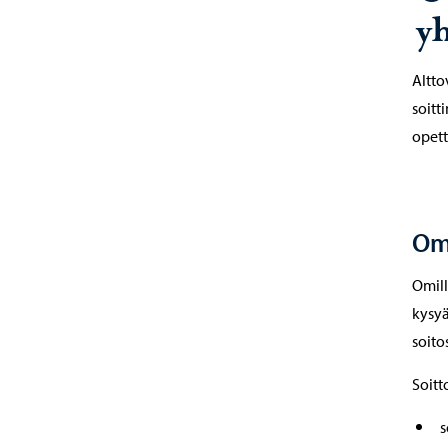
yh
Altto
soitt
opett
Oma
Omill
kysyä
soito
Soitt
s