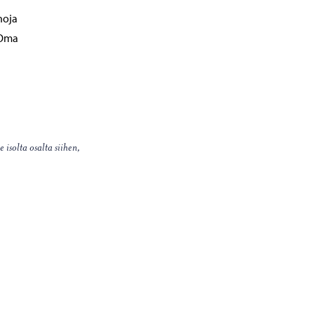
noja
. Oma
isolta osalta siihen,