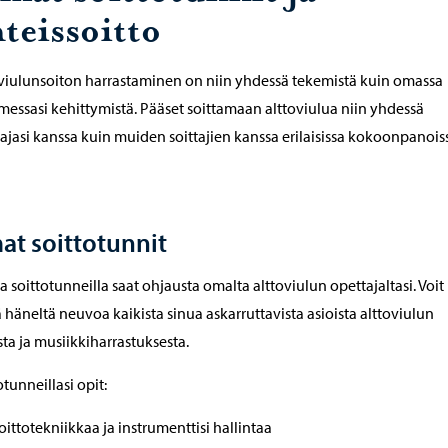
teissoitto
viulunsoiton harrastaminen on niin yhdessä tekemistä kuin omassa
imessasi kehittymistä. Pääset soittamaan alttoviulua niin yhdessä
ajasi kanssa kuin muiden soittajien kanssa erilaisissa kokoonpanois
t soittotunnit
a soittotunneilla saat ohjausta omalta alttoviulun opettajaltasi. Voit
 häneltä neuvoa kaikista sinua askarruttavista asioista alttoviulun
sta ja musiikkiharrastuksesta.
otunneillasi opit:
oittotekniikkaa ja instrumenttisi hallintaa