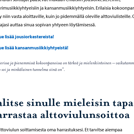
imusiikkiyhtyeisiin ja kansanmusiikkiyhtyeisin. Erilaisia kokoonpa
y niin vasta aloittaville, kuin jo pidemmällä oleville alttoviulisteille
ajasi auttaa sinua sopivan yhtyeen löytämisessä.
ue lisää jousiorkestereista!
ue lisää kansanmusiikkiyhtyeistä!
terissa ja pienemmissä kokoonpanoissa on tärkeä ja mielenkiintoinen – vaikutamme 
o soi ja minkälainen tunnelma siinä on”.
litse sinulle mieleisin tapa
arrastaa alttoviulunsoittoa
lttoviulun soittamisesta oma harrastuksesi. Et tarvitse aiempaa