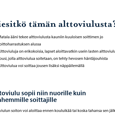
iesitkö tämän alttoviulusta
atala ääni tekee alttoviulusta kauniin kuuloisen soittimen jo
oittoharrastuksen alussa
lttoviuluja on erikokoisia, lapset aloittavatkin usein lasten alttoviul
ousi, jolla alttoviulua soitetaan, on tehty hevosen häntäjouhista
lttoviulua voi soittaa jousen lisäksi näppäilemällä
toviulu sopii niin nuorille kuin
hemmille soittajille
viulun soiton voi aloittaa ennen kouluikää tai koska tahansa sen jäl