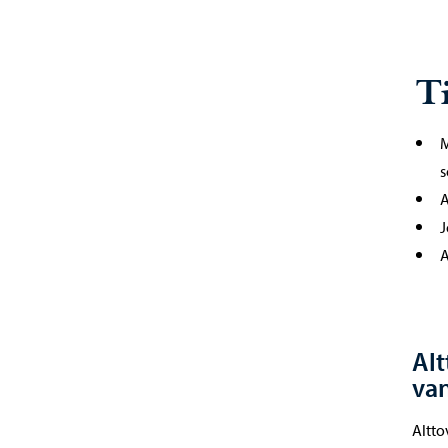
T
M
s
A
J
A
Alt
van
Altto