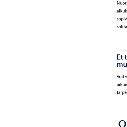
Nuori
aikui
sopiv
soitt
Et 
mu
Voit 
aikui
tarpe
O