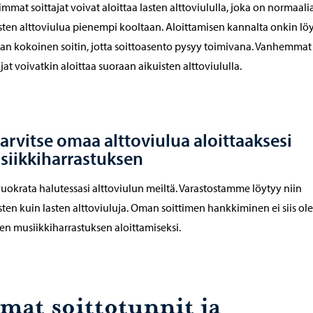
mmat soittajat voivat aloittaa lasten alttoviululla, joka on normaali
sten alttoviulua pienempi kooltaan. Aloittamisen kannalta onkin lö
an kokoinen soitin, jotta soittoasento pysyy toimivana. Vanhemmat
ajat voivatkin aloittaa suoraan aikuisten alttoviululla.
tarvitse omaa alttoviulua aloittaaksesi
siikkiharrastuksen
vuokrata halutessasi alttoviulun meiltä. Varastostamme löytyy niin
sten kuin lasten alttoviuluja. Oman soittimen hankkiminen ei siis ole
en musiikkiharrastuksen aloittamiseksi.
mat soittotunnit ja