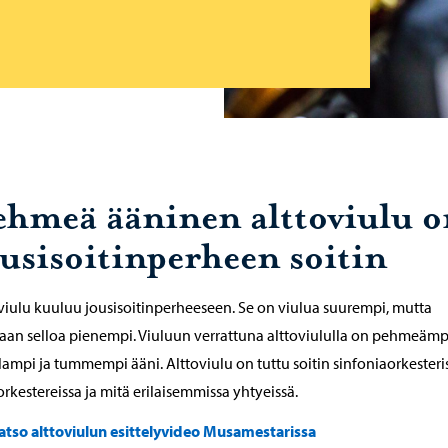
ehmeä ääninen alttoviulu o
ousisoitinperheen soitin
viulu kuuluu jousisoitinperheeseen. Se on viulua suurempi, mutta
aan selloa pienempi. Viuluun verrattuna alttoviululla on pehmeämp
ampi ja tummempi ääni. Alttoviulu on tuttu soitin sinfoniaorkesteri
orkestereissa ja mitä erilaisemmissa yhtyeissä.
atso alttoviulun esittelyvideo Musamestarissa