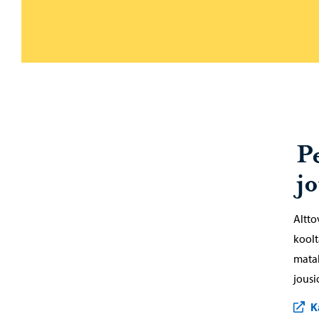
P
j
Altto
koolt
matal
jousi
K