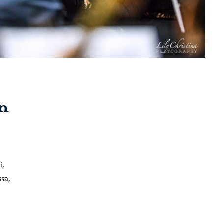
n
i,
ssa,