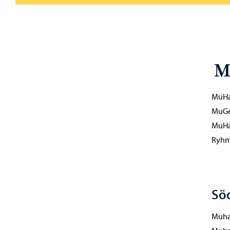
M
MuHa
MuGe:
MuHa
Ryhm
Sö
Muha/