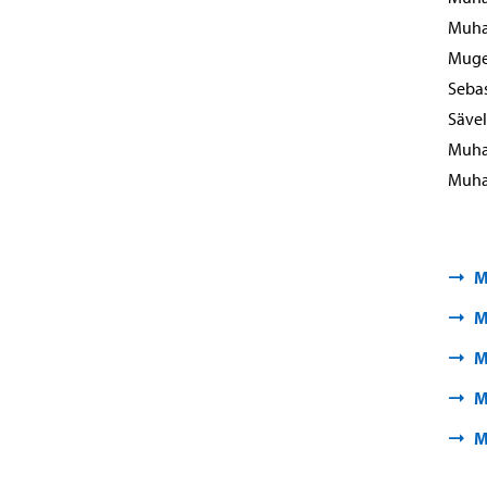
Muha 
Muge 
Seba
Sävel
Muha/
Muha/
M
M
M
M
M