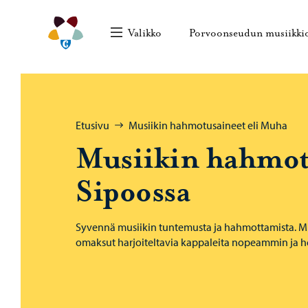
Siirry sisältöön
Porvoonseudun musiikkiopisto – Siirry kotisivull
Valikko
Porvoonseudun musiikki
Selaa:
Etusivu
Musiikin hahmotusaineet eli Muha
Musiikin hahmot
Sipoossa
Syvennä musiikin tuntemusta ja hahmottamista. Mu
omaksut harjoiteltavia kappaleita nopeammin ja 