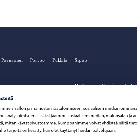
Pornainen
Porvoo
Pukkila
Sipoo
Katso myös sivustot
steitä
acebook
ok
Porvoon kaupunki
mme sisällön ja mainosten räätälöimiseen, sosiaalisen median ominais
ouTube
ube
 analysoimiseen. Lisäksi jaamme sosiaalisen median, mainosalan ja an
ä, miten käytät sivustoamme. Kumppanimme voivat yhdistää näitä tiet
eille tai joita on kerätty, kun olet käyttänyt heidän palvelujaan.