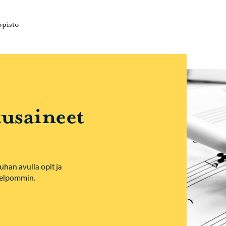
e
Porvoonseudun musiikkiopisto – Siirry kotisivulle
opisto
usaineet
han avulla opit ja
helpommin.