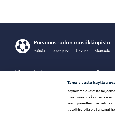
Porvoonseudun musiikkiopisto
Porvoonseudun musiikkiopisto – Siirry kotisivulle
Askola
Lapinjärvi
Loviisa
Mäntsälä
Yhteystiedot
Somessa
Tämä sivusto käyttää evä
Seuraa F
Facebo
Kaivokatu 37, 06100 Porvoo
Käytämme evästeitä tarjoama
Seuraa Y
YouT
tukemiseen ja kävijämäärämme
kumppaneillemme tietoja siit
tietoihin, joita olet antanut h