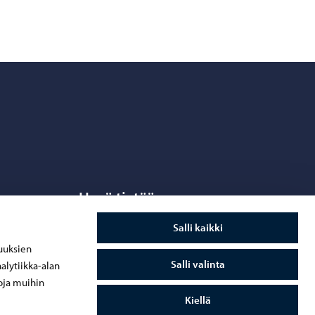
Hyvä tietää
Salli kaikki
Tietosuoja
uuksien
Tietoa evästeistä
Salli valinta
alytiikka-alan
Saavutettavuusseloste
oja muihin
Kiellä