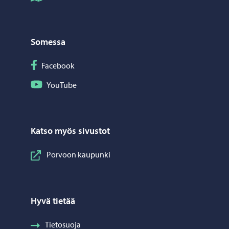
Somessa
Seuraa Facebook
Facebook
Seuraa YouTube
YouTube
Katso myös sivustot
Porvoon kaupunki
Hyvä tietää
Tietosuoja