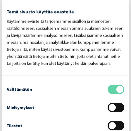
Musiikkiseikkailuun pääsee mukaan
Tämä sivusto käyttää evästeitä
ilmoittautumisjärjestyksessä. Kaikki ryhmät alkavat
Käytämme evästeitä tarjoamamme sisällön ja mainosten
kolmen kerran kokeilulla, jonka aikana voit rauhassa
räätälöimiseen, sosiaalisen median ominaisuuksien tukemiseen
kokeilla muskariryhmän sopivuutta.
ja kävijämäärämme analysoimiseen. Lisäksi jaamme sosiaalisen
median, mainosalan ja analytiikka-alan kumppaneillemme
Musiikkiseikkailuun kannattaa ilmoittautua mukaan
tietoja siitä, miten käytät sivustoamme. Kumppanimme voivat
lukukauden alusta tammikuussa ja elokuussa. Tällöin
yhdistää näitä tietoja muihin tietoihin, joita olet antanut heille
pääset mukaan ryhmän toimintaan alusta alkaen ja saat
tai joita on kerätty, kun olet käyttänyt heidän palvelujaan.
kaiken hyödyn opetuksesta. Mukaan voit tulla myös
kesken lukukautta, mikäli vapaita paikkoja löytyy
Suostumuksen
ryhmässä. Jos haluamasi muskariryhmä on täynnä,
Välttämätön
valinta
kannattaa ilmoittautua jonoon, sillä ryhmien
osallistujamäärät voivat muuttua kolmen kerran kokeilun
Mieltymykset
aikana.
Tilastot