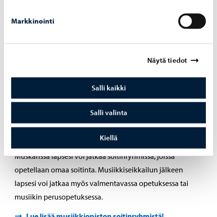
Löydä sopiva
Markkinointi
musiikkiseikkailuryhmä
Ilmoittaudu musiikkiseikkailuun!
Näytä tiedot
Salli kaikki
Jatka lapsesi musiikkiharrastusta
Salli valinta
musiikkiseikkailun jälkeen
Kiellä
Lapsesi voi jatkaa musiikkiharrastusta monin eri tavoin.
Muskarissa lapsesi voi jatkaa soitinryhmissä, joissa
opetellaan omaa soitinta. Musiikkiseikkailun jälkeen
lapsesi voi jatkaa myös valmentavassa opetuksessa tai
musiikin perusopetuksessa.
Lue lisää musiikkiopiston soitinryhmistä!