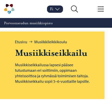
Siirry sisältöön
Porvoonseudun musiikkiopisto – Siirry kotisivulle
Fi
Vaihda kieltä
Nykyinen kieli: Suomi
Hae
Valikko
Porvoonseudun musiikkiopisto
Selaa:
Etusivu
Musiikkileikkikoulu
Musiikkiseikkailu
Musiikkiseikkailussa lapsesi pääsee
tutustumaan eri soittimiin, oppimaan
yhteissoittoa ja ryhmässä toimimisen taitoja.
Musiikkiseikkailu sopii 5–6-vuotiaille lapsille.