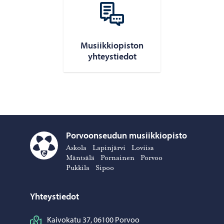
Musiikkiopiston
yhteystiedot
Porvoonseudun musiikkiopisto
Askola
Lapinjärvi
Loviisa
Porvoonseudun musiikkiopisto – Siirry kotisivulle
Mäntsälä
Pornainen
Porvoo
Pukkila
Sipoo
Yhteystiedot
Kaivokatu 37, 06100 Porvoo