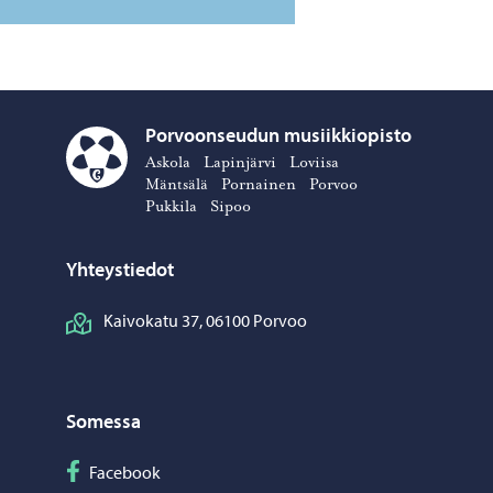
Porvoonseudun musiikkiopisto
Askola
Lapinjärvi
Loviisa
Porvoonseudun musiikkiopisto – Siirry kotisivulle
Mäntsälä
Pornainen
Porvoo
Pukkila
Sipoo
Yhteystiedot
Kaivokatu 37, 06100 Porvoo
Somessa
Seuraa Facebook
Facebook