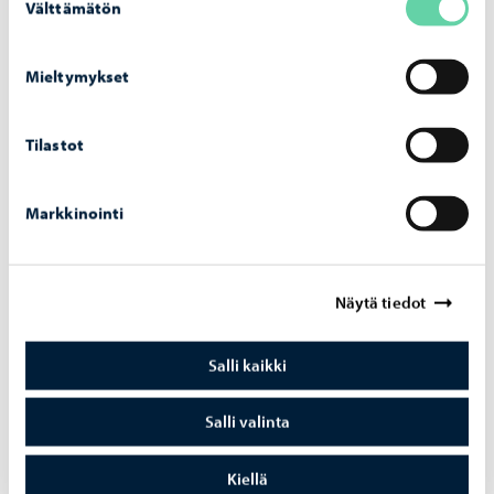
Välttämätön
valinta
Valitse itsellesi mieleinen soitin
Mieltymykset
Tilastot
Markkinointi
Näytä tiedot
Salli kaikki
Oppilaalle
Salli valinta
Tietoa musiikkiopiston oppilaille
Kiellä