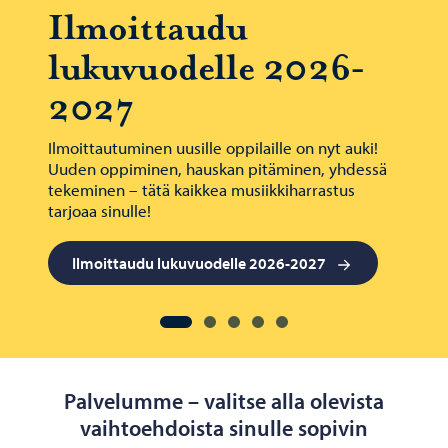
Ilmoittaudu
lukuvuodelle 2026-
2027
Ilmoittautuminen uusille oppilaille on nyt auki!
Uuden oppiminen, hauskan pitäminen, yhdessä
tekeminen – tätä kaikkea musiikkiharrastus
tarjoaa sinulle!
Ilmoittaudu lukuvuodelle 2026-2027
Siirry diaan 1 / 5
Siirry diaan 1
Siirry diaan 2
Siirry diaan 3
Siirry diaan 4
Siirry diaan 5
Palvelumme – valitse alla olevista
vaihtoehdoista sinulle sopivin