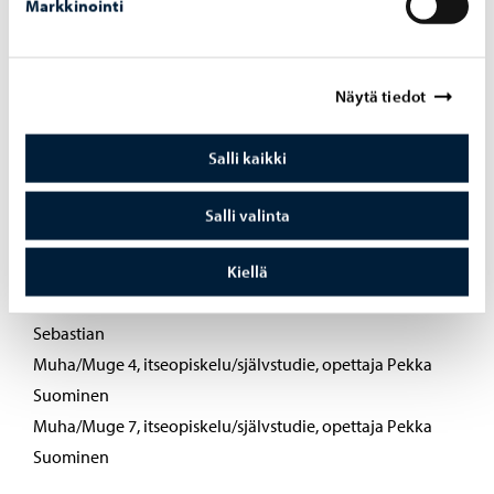
Markkinointi
Etä- ja itseopiskelu
Muha 2 etäryhmä, ti klo 16.00–17.00, opettaja Viitala
Minna
Näytä tiedot
Muha 2 etäryhmä, ti klo 16.00–17.00, opettaja Viitala
Minna
Salli kaikki
Muha 3 etäryhmä, ti klo 17.00–18.00, opettaja Viitala
Minna
Salli valinta
Muge 2 etäryhmä, ma klo 19.30–20.30, ruotsinkielinen
ryhmä, opettaja Brenner Sebastian
Kiellä
Sävellys etäryhmä, ke klo 19.30–20.30, opettaja Brenner
Sebastian
Muha/Muge 4, itseopiskelu/självstudie, opettaja Pekka
Suominen
Muha/Muge 7, itseopiskelu/självstudie, opettaja Pekka
Suominen