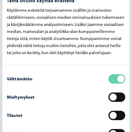
Tämä sivusto käyttää evästeitä
Sebastian
Käytämme evästeitä tarjoamamme sisällön ja mainosten
Muha/Muge 2, ti klo 15.30–16.30, opettaja Brenner
räätälöimiseen, sosiaalisen median ominaisuuksien tukemiseen
Sebastian
ja kävijämäärämme analysoimiseen. Lisäksi jaamme sosiaalisen
Muge 3, ti kl 17.45–18.45, opettaja Brenner
median, mainosalan ja analytiikka-alan kumppaneillemme
tietoja siitä, miten käytät sivustoamme. Kumppanimme voivat
Sebastian
yhdistää näitä tietoja muihin tietoihin, joita olet antanut heille
Muha/Muge 4, ti kl 19.00–20.00, opettaja Brenner
tai joita on kerätty, kun olet käyttänyt heidän palvelujaan.
Sebastian
PopJazz Muha/Muge
Suostumuksen
PJ Muha/Muge 1, ma klo 15.30–16.30, opettaja Latvala
Välttämätön
valinta
Patrik
PJ Muha/Muge 2abd, ma klo 18.30–20.00, opettaja Latvala
Mieltymykset
Patrik
PJ Muha 3abc, ti klo 18.30–20.00, opettaja Salmi Timo
Tilastot
PJ Muha/Muge 4, to klo 18.30–20.00, opettaja Latvala
Patrik