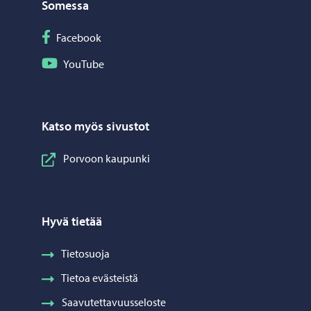
Somessa
Seuraa Facebook
Facebook
Seuraa YouTube
YouTube
Katso myös sivustot
Porvoon kaupunki
Hyvä tietää
Tietosuoja
Tietoa evästeistä
Saavutettavuusseloste