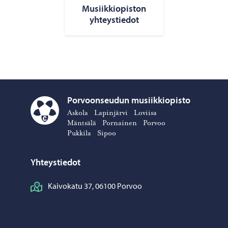
Musiikkiopiston
yhteystiedot
Porvoonseudun musiikkiopisto
Askola
Lapinjärvi
Loviisa
Porvoonseudun musiikkiopisto – Siirry kotisivulle
Mäntsälä
Pornainen
Porvoo
Pukkila
Sipoo
Yhteystiedot
Kaivokatu 37, 06100 Porvoo