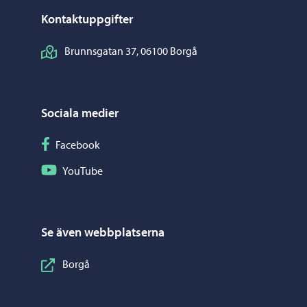
Kontaktuppgifter
Brunnsgatan 37, 06100 Borgå
Sociala medier
Följ på Facebook
Facebook
Följ på YouTube
YouTube
Se även webbplatserna
Borgå