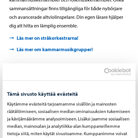
sammansättningar finns tillgängliga för både nybörjare
och avancerade altviolinspelare. Din egen lärare hjälper
dig att hitta en lämplig ensemble.
Läs mer on stråkorkestrarna!
Läs mer om kammarmusikgrupper!
”Altviolinens roll i orkestern och i mindre ensembler är viktig och
intressant – vi har stort inflytande på hur saftigt spelandet låter och
vilken stämning det har”.
Tämä sivusto käyttää evästeitä
Käytämme evästeitä tarjoamamme sisällön ja mainosten
räätälöimiseen, sosiaalisen median ominaisuuksien tukemiseen
ja kävijämäärämme analysoimiseen. Lisäksi jaamme sosiaalisen
median, mainosalan ja analytiikka-alan kumppaneillemme
tietoja siitä, miten käytät sivustoamme. Kumppanimme voivat
Välj ditt sätt att spela altviolin som