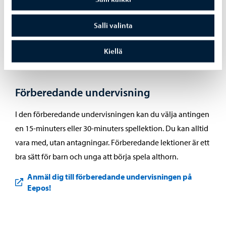
uppfattning om hur det är att spela altviolin. Att låna en
altviolin ingår i prova på -paketet.
Salli valinta
Anmä dig till tre gångers prova på-paket!
Kiellä
Förberedande undervisning
I den förberedande undervisningen kan du välja antingen
en 15-minuters eller 30-minuters spellektion. Du kan alltid
vara med, utan antagningar. Förberedande lektioner är ett
bra sätt för barn och unga att börja spela althorn.
Anmäl dig till förberedande undervisningen på
Eepos!