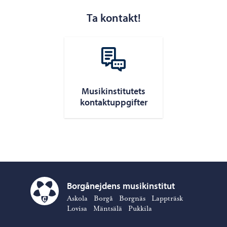
Ta kontakt!
Musikinstitutets
kontaktuppgifter
Borgånejdens musikinstitut
Borgånejdens musikinstitut – Gå till startsidan
Askola
Borgå
Borgnäs
Lappträsk
Lovisa
Mäntsälä
Pukkila