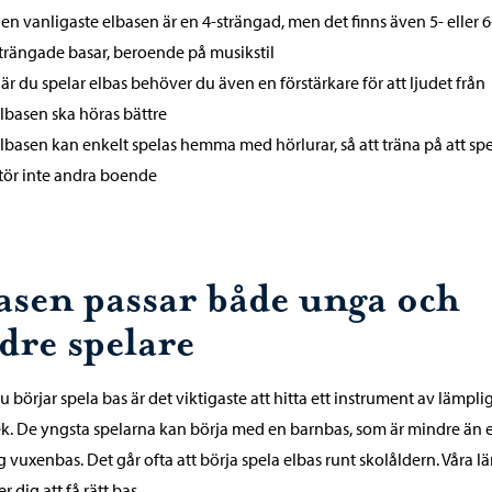
en vanligaste elbasen är en 4-strängad, men det finns även 5- eller 6
trängade basar, beroende på musikstil
är du spelar elbas behöver du även en förstärkare för att ljudet från
lbasen ska höras bättre
lbasen kan enkelt spelas hemma med hörlurar, så att träna på att sp
tör inte andra boende
asen passar både unga och
dre spelare
u börjar spela bas är det viktigaste att hitta ett instrument av lämpli
ek. De yngsta spelarna kan börja med en barnbas, som är mindre än 
g vuxenbas. Det går ofta att börja spela elbas runt skolåldern. Våra lä
r dig att få rätt bas.