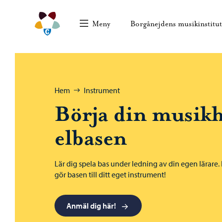
Hoppa till innehåll
Borgånejdens musikinstitut – Gå till startsidan
Meny
Borgånejdens musikinstitu
Bläddra:
Hem
Instrument
Börja din musik
elbasen
Lär dig spela bas under ledning av din egen lärare
gör basen till ditt eget instrument!
Anmäl dig här!