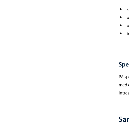
s
o
o
i
Spe
På sp
med d
intre
Sa