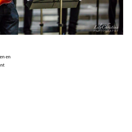
gen en
ent