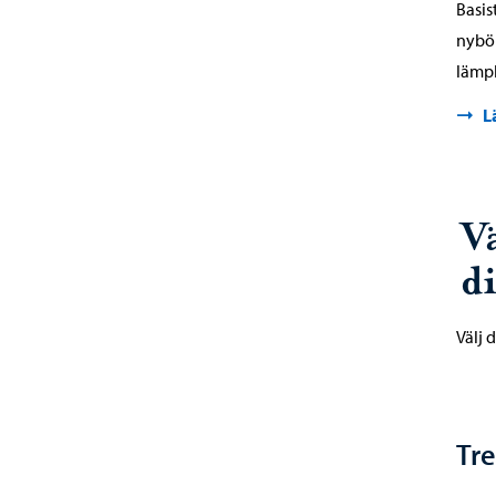
Basis
nybör
lämpl
L
Vä
di
Välj 
Tre