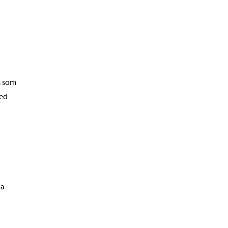
s som
med
ga