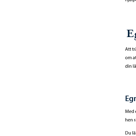
E
Att t
om at
din l
Egn
Med e
hen r
Du lä