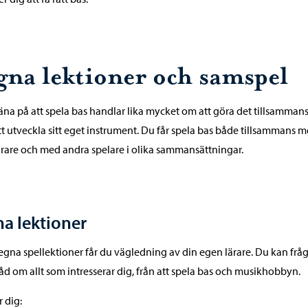
gna lektioner och samspel
räna på att spela bas handlar lika mycket om att göra det tillsamman
t utveckla sitt eget instrument. Du får spela bas både tillsammans 
ärare och med andra spelare i olika sammansättningar.
a lektioner
gna spellektioner får du vägledning av din egen lärare. Du kan frå
åd om allt som intresserar dig, från att spela bas och musikhobbyn.
r dig: