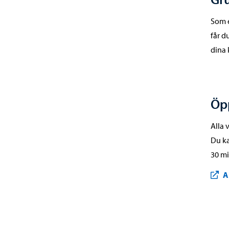
Som e
får d
dina 
Öp
Alla 
Du ka
30 mi
A