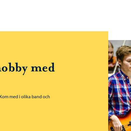
Borgånejdens musikinstitut – Gå till startsidan
t
hobby med
. Kom med i olika band och