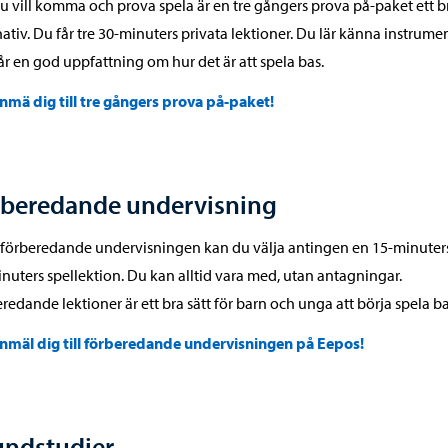
 vill komma och prova spela är en tre gångers prova på-paket ett b
nativ. Du får tre 30-minuters privata lektioner. Du lär känna instrume
år en god uppfattning om hur det är att spela bas.
nmä dig till tre gångers prova på-paket!
rberedande undervisning
 förberedande undervisningen kan du välja antingen en 15-minuters
nuters spellektion. Du kan alltid vara med, utan antagningar.
redande lektioner är ett bra sätt för barn och unga att börja spela ba
nmäl dig till förberedande undervisningen på Eepos!
undstudier