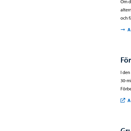
Om du
alter
och f
A
Fö
I den
30-mi
Förbe
A
Gr