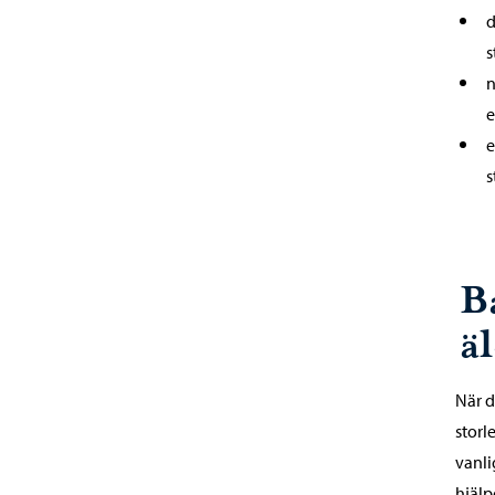
d
s
n
e
e
s
B
äl
När d
storl
vanli
hjälpe