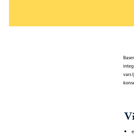
Basen
integ
vars 
konse
V
e