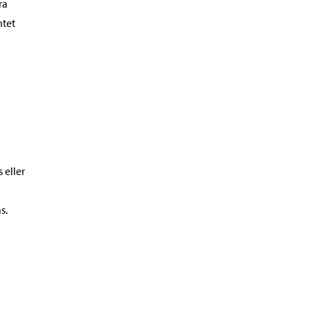
ra
ntet
 eller
s.