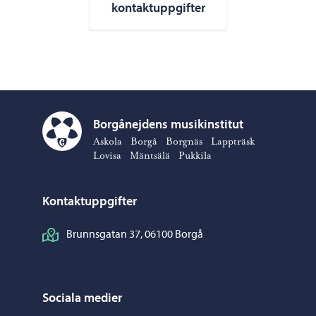
kontaktuppgifter
Borgånejdens musikinstitut
Borgånejdens musikinstitut – Gå till startsidan
Askola
Borgå
Borgnäs
Lappträsk
Lovisa
Mäntsälä
Pukkila
Kontaktuppgifter
Brunnsgatan 37, 06100 Borgå
Sociala medier