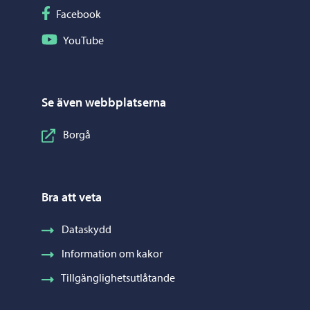
Följ på Facebook
Facebook
Följ på YouTube
YouTube
Se även webbplatserna
Borgå
Bra att veta
Dataskydd
Information om kakor
Tillgänglighetsutlåtande