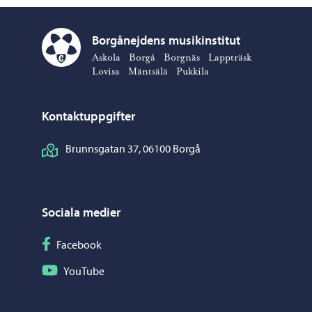
Borgånejdens musikinstitut
Borgånejdens musikinstitut – Gå till startsidan
Askola
Borgå
Borgnäs
Lappträsk
Lovisa
Mäntsälä
Pukkila
Kontaktuppgifter
Brunnsgatan 37, 06100 Borgå
Sociala medier
Följ på Facebook
Facebook
Följ på YouTube
YouTube