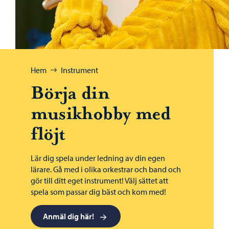
Bläddra:
Hem
Instrument
Börja din
musikhobby med
flöjt
Lär dig spela under ledning av din egen
lärare. Gå med i olika orkestrar och band och
gör till ditt eget instrument! Välj sättet att
spela som passar dig bäst och kom med!
Anmäl dig här!