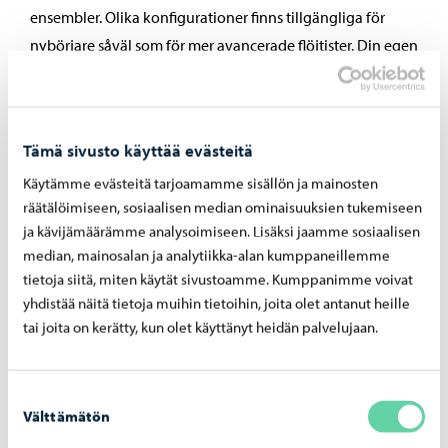
ensembler. Olika konfigurationer finns tillgängliga för
nybörjare såväl som för mer avancerade flöjtister. Din egen
lärare hjälper dig att hitta en lämplig ensemble.
Läs mer om blåsorkestrarna
Tämä sivusto käyttää evästeitä
Käytämme evästeitä tarjoamamme sisällön ja mainosten
räätälöimiseen, sosiaalisen median ominaisuuksien tukemiseen
Välj sättet att spela följt som passar
ja kävijämäärämme analysoimiseen. Lisäksi jaamme sosiaalisen
dig bäst
median, mainosalan ja analytiikka-alan kumppaneillemme
tietoja siitä, miten käytät sivustoamme. Kumppanimme voivat
Du behöver ingen tidigare musikalisk erfarenhet för att
yhdistää näitä tietoja muihin tietoihin, joita olet antanut heille
börja spela flöjt. Du kan börja när som helst, utan
tai joita on kerätty, kun olet käyttänyt heidän palvelujaan.
inträdesprov.
Välj det mest lämpliga sättet för dig att spela flöjt från våra
Suostumuksen
Välttämätön
valinta
olika alternativ: