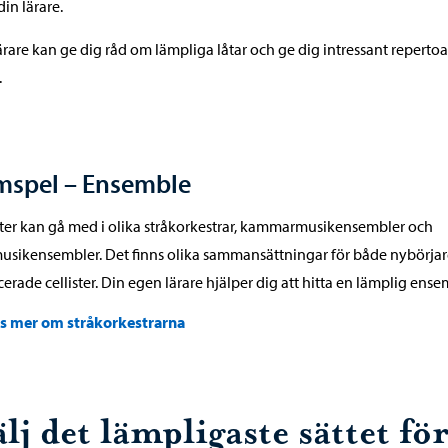
in lärare.
ärare kan ge dig råd om lämpliga låtar och ge dig intressant repertoa
.
mspel – Ensemble
ster kan gå med i olika stråkorkestrar, kammarmusikensembler och
usikensembler. Det finns olika sammansättningar för både nybörja
erade cellister. Din egen lärare hjälper dig att hitta en lämplig ense
äs mer om stråkorkestrarna
lj det lämpligaste sättet fö