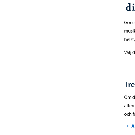
di
Gör c
musik
helst
Välj 
Tre
Om du
alter
och f
A