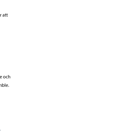
r att
re och
mble.
r