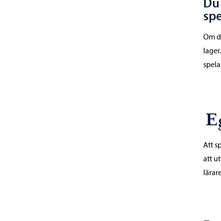
Du 
spe
Om du
lager
spela
E
Att s
att u
lärar