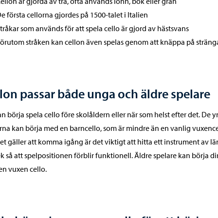
ellon är gjorda av trä, ofta används lönn, bok eller gran
e första cellorna gjordes på 1500-talet i Italien
tråkar som används för att spela cello är gjord av hästsvans
örutom stråken kan cellon även spelas genom att knäppa på sträng
lon passar både unga och äldre spelare
n börja spela cello före skolåldern eller när som helst efter det. De 
rna kan börja med en barncello, som är mindre än en vanlig vuxence
et gäller att komma igång är det viktigt att hitta ett instrument av l
ek så att spelpositionen förblir funktionell. Äldre spelare kan börja di
n vuxen cello.