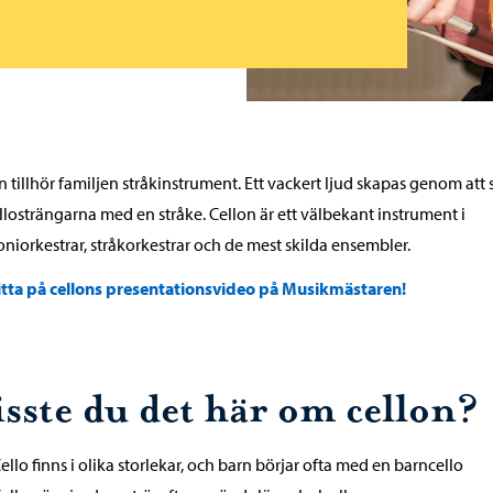
n tillhör familjen stråkinstrument. Ett vackert ljud skapas genom att 
llosträngarna med en stråke. Cellon är ett välbekant instrument i
niorkestrar, stråkorkestrar och de mest skilda ensembler.
itta på cellons presentationsvideo på Musikmästaren!
isste du det här om cellon?
ello finns i olika storlekar, och barn börjar ofta med en barncello