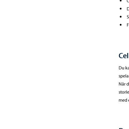
C
D
S
F
Cel
Du ka
spela
När d
storl
med e