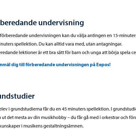
rberedande undervisning
 förberedande undervisningen kan du välja antingen en 15-minuters
nuters spellektion. Du kan alltid vara med, utan antagningar.
redande lektioner är ett bra sätt för barn och unga att börja spela ce
nmäl dig till förberedande undervisningen på Eepos!
undstudier
lev i grundstudierna får du en 45 minuters spellektion. I grundstud
u ut det mesta av din musikhobby – du får gå med i orkestrar och fö
kunskaper i musikens gestaltningsämnen.