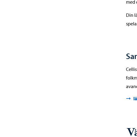
med d
Din l
spela
Sa
Celli
folkm
avanc
l
Vä