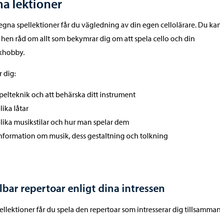
a lektioner
gna spellektioner får du vägledning av din egen cellolärare. Du ka
 hen råd om allt som bekymrar dig om att spela cello och din
khobby.
r dig:
pelteknik och att behärska ditt instrument
lika låtar
lika musikstilar och hur man spelar dem
nformation om musik, dess gestaltning och tolkning
lbar repertoar enligt dina intressen
ellektioner får du spela den repertoar som intresserar dig tillsamma