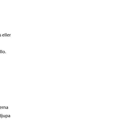
 eller
llo.
ierna
rdjupa