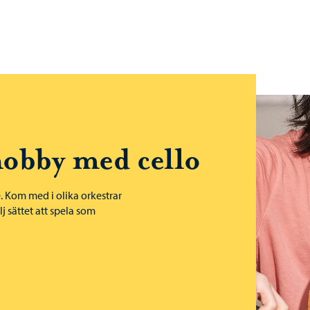
Borgånejdens musikinstitut – Gå till startsidan
t
obby med cello
e. Kom med i olika orkestrar
lj sättet att spela som