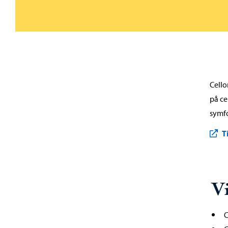
Cello
på ce
symfo
T
V
C