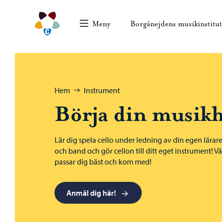
Hoppa till innehåll
Borgånejdens musikinstitut – Gå till startsidan
Meny
Borgånejdens musikinstitu
Bläddra:
Hem
Instrument
Börja din musikh
Lär dig spela cello under ledning av din egen lärar
och band och gör cellon till ditt eget instrument! Vä
passar dig bäst och kom med!
Anmäl dig här!