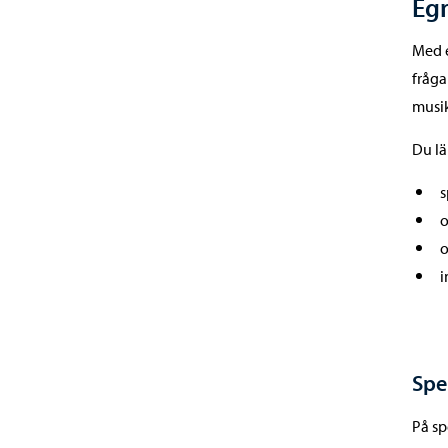
Egn
Med e
fråga
musi
Du lä
s
o
o
i
Spe
På sp