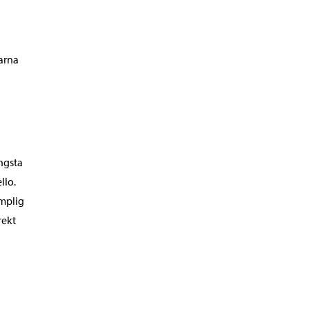
arna
yngsta
llo.
ämplig
rekt