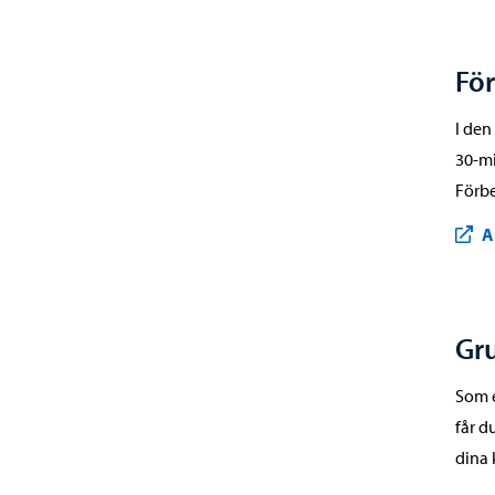
Fö
I den
30-mi
Förbe
A
Gr
Som e
får d
dina 