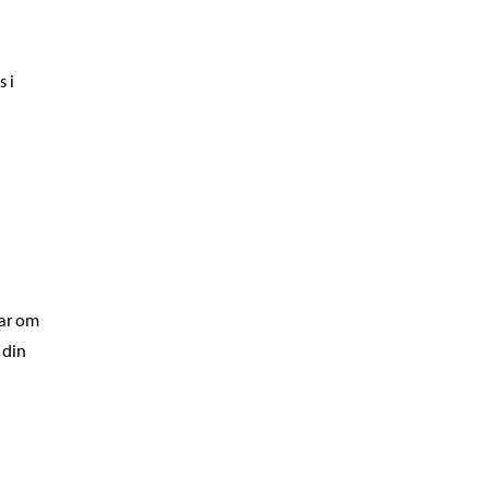
 i
lar om
 din