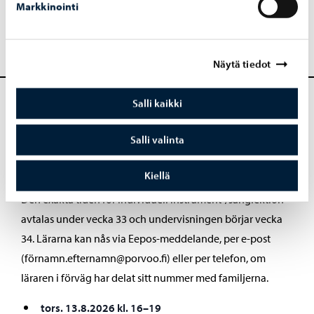
ti 18.8 kl. 17.45, Artborg, Pilvilinnavägen 2
Markkinointi
to 20.8 kl. 17:00, 0–3 åringar, Miili Söderkulla skolväg 7
to 20.8 kl. 17:45, 4–6 åringar, Miili Söderkulla skolväg 7
Näytä tiedot
Salli kaikki
Salli valinta
Förberedande undervisning och
valbara studier
Kiellä
Den exakta tiden för individuell instrument-/sånglektion
avtalas under vecka 33 och undervisningen börjar vecka
34. Lärarna kan nås via Eepos-meddelande, per e-post
(förnamn.efternamn@porvoo.fi) eller per telefon, om
läraren i förväg har delat sitt nummer med familjerna.
tors. 13.8.2026 kl. 16–19