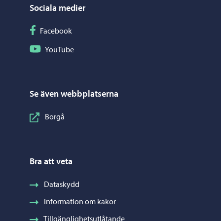
Sociala medier
Följ på Facebook
Facebook
Följ på YouTube
YouTube
Se även webbplatserna
Borgå
Bra att veta
Dataskydd
Information om kakor
Tillgänglighetsutlåtande