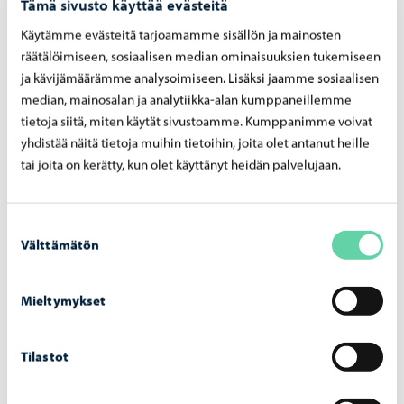
Tämä sivusto käyttää evästeitä
tors. 20.8
, öppen musiklekstund, Sibeliushuset,
Sibeliusgatan 10
Käytämme evästeitä tarjoamamme sisällön ja mainosten
kl. 17:00 0–2 åringar
räätälöimiseen, sosiaalisen median ominaisuuksien tukemiseen
ja kävijämäärämme analysoimiseen. Lisäksi jaamme sosiaalisen
kl.17:45 3–6 åringar
median, mainosalan ja analytiikka-alan kumppaneillemme
Mäntsälä
tietoja siitä, miten käytät sivustoamme. Kumppanimme voivat
yhdistää näitä tietoja muihin tietoihin, joita olet antanut heille
ons. 19.8
, kl. 17:00, info
Mäntsälä musiklekinfo
tai joita on kerätty, kun olet käyttänyt heidän palvelujaan.
ons. 19.8. avgiftsfri musiklekstund
, Musikinstitutet,
Kaakkumäentie 1-3
Suostumuksen
Välttämätön
kl. 17:45, 0–3 åringar
valinta
kl. 18:30, 4–6 åringar
Mieltymykset
Sibbo
tis. 18.8
, kl. 17:00 info
Sibbo musiklekinfo
Tilastot
öppen musiklekstund