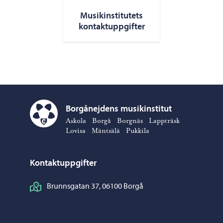
Musikinstitutets
kontaktuppgifter
Borgånejdens musikinstitut
Borgånejdens musikinstitut – Gå till startsidan
Askola
Borgå
Borgnäs
Lappträsk
Lovisa
Mäntsälä
Pukkila
Kontaktuppgifter
Brunnsgatan 37, 06100 Borgå