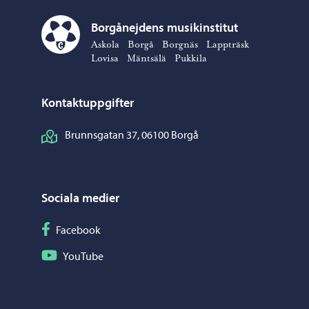
Borgånejdens musikinstitut
Borgånejdens musikinstitut – Gå till startsidan
Askola
Borgå
Borgnäs
Lappträsk
Lovisa
Mäntsälä
Pukkila
Kontaktuppgifter
Brunnsgatan 37, 06100 Borgå
Sociala medier
Följ på Facebook
Facebook
Följ på YouTube
YouTube