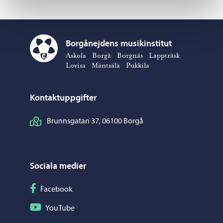
Borgånejdens musikinstitut
Borgånejdens musikinstitut – Gå till startsidan
Askola
Borgå
Borgnäs
Lappträsk
Lovisa
Mäntsälä
Pukkila
Kontaktuppgifter
Brunnsgatan 37, 06100 Borgå
Sociala medier
Följ på Facebook
Facebook
Följ på YouTube
YouTube