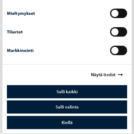
Bekanta dig med kurserna
Mieltymykset
Tilastot
Vill du veta mer om kurserna?
Markkinointi
Ta kontakt!
Näytä tiedot
Salli kaikki
Musikinstitutets
Salli valinta
kontaktuppgifter
Kiellä