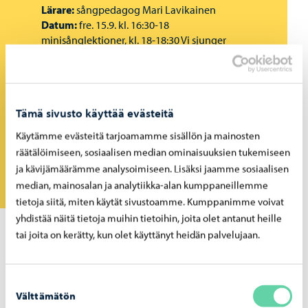
Lärare:
sångpedagog Mari Lavikainen
Datum:
fre. 15.9. kl. 16:30-18
minisånglektioner, kl. 18-18:30 Vi sjunger
tillsammans
Plats:
Musikinstitutet i Lovisa, Sibeliusgatan
10
Det kostar inget att prova – välkommen
Tämä sivusto käyttää evästeitä
med!
Käytämme evästeitä tarjoamamme sisällön ja mainosten
Anmäl dig här
räätälöimiseen, sosiaalisen median ominaisuuksien tukemiseen
ja kävijämäärämme analysoimiseen. Lisäksi jaamme sosiaalisen
median, mainosalan ja analytiikka-alan kumppaneillemme
tietoja siitä, miten käytät sivustoamme. Kumppanimme voivat
yhdistää näitä tietoja muihin tietoihin, joita olet antanut heille
tai joita on kerätty, kun olet käyttänyt heidän palvelujaan.
Musikinstitutets öppna studier är avsedda för alla
intresserade. Genom kursen kan du börja en ny hobby
eller fördjupa dina kunskaper i ditt instrument eller ämne.
Suostumuksen
Välttämätön
valinta