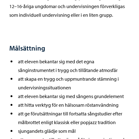
12–16-åriga ungdomar och undervisningen förverkligas
som individuell undervisning eller i en liten grupp.
Målsättning
att eleven bekantar sig med det egna
sånginstrumentet i trygg och tillåtande atmosfär
att skapa en trygg och uppmuntrande stämning i
undervisningssituationen
att eleven bekantar sig med sångens grundelement
att hitta verktyg för en hälsosam röstanvändning
att ge förutsättningar till fortsatta sångstudier efter
målbrottet enligt klassisk eller popjazz tradition
sjungandets glädje som mål