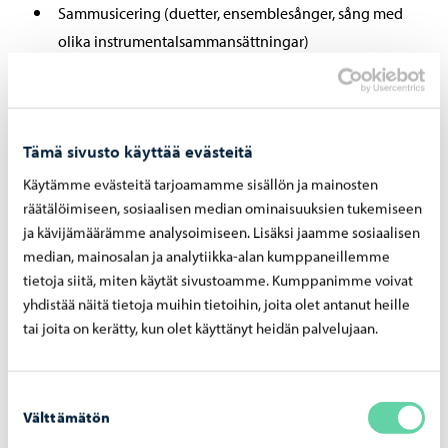
Sammusicering (duetter, ensemblesånger, sång med
olika instrumentalsammansättningar)
Komposition och improvisation enligt elevens och
läraren överenskommelse
Det rekommenderas att sångerna sjungs på
Tämä sivusto käyttää evästeitä
ursprungsspråket. Om grundnivå 1 och 2 avläggs som en
Käytämme evästeitä tarjoamamme sisällön ja mainosten
helhet, är repertoaren omfattning minst 50 sånger.
räätälöimiseen, sosiaalisen median ominaisuuksien tukemiseen
Nivåprestationen är samma som i grundnivå 2.
ja kävijämäärämme analysoimiseen. Lisäksi jaamme sosiaalisen
median, mainosalan ja analytiikka-alan kumppaneillemme
tietoja siitä, miten käytät sivustoamme. Kumppanimme voivat
yhdistää näitä tietoja muihin tietoihin, joita olet antanut heille
Nivåprestation
tai joita on kerätty, kun olet käyttänyt heidän palvelujaan.
Oppilas suunnittelee yhdessä opettajansa kanssa
monipuolisen konsertin (viisi tai kuusi laulua), joka Eleven
Suostumuksen
Välttämätön
valinta
planerar tillsammans med sin lärare ett mångsidigt