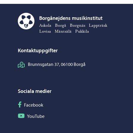
Borgånejdens musikinstitut
Borgånejdens musikinstitut – Gå till startsidan
Askola
Borgå
Borgnäs
Lappträsk
Lovisa
Mäntsälä
Pukkila
Kontaktuppgifter
Brunnsgatan 37, 06100 Borgå
Sociala medier
Följ på Facebook
Facebook
Följ på YouTube
YouTube