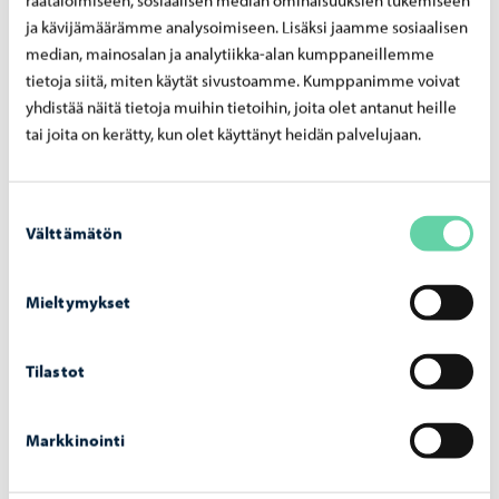
lärare. Fördjupade studier kan ge färdigheter för att
ja kävijämäärämme analysoimiseen. Lisäksi jaamme sosiaalisen
fortsätta till professionella musikstudier.
median, mainosalan ja analytiikka-alan kumppaneillemme
tietoja siitä, miten käytät sivustoamme. Kumppanimme voivat
Den fördjupade lärokursen i musik omfattar, utöver
yhdistää näitä tietoja muihin tietoihin, joita olet antanut heille
huvudämnesstudier, även andra studieområden:
tai joita on kerätty, kun olet käyttänyt heidän palvelujaan.
Musikens gestaltningsämnen
– Du lär dig musikteori,
noter, gehörsträning och musikteknologi.
Suostumuksen
Undervisningen sker i grupper, och vissa kurser finns
Välttämätön
valinta
även tillgängliga online.
Ensemble- och orkesterspel
– Du kan delta i orkestrar,
Mieltymykset
körer, mindre ensembler och band. Att spela
tillsammans ger nya dimensioner och glädje i
Tilastot
musiken.
Uppträdanden
– Elever vid musikinstitutet uppträder
Markkinointi
minst två gånger per år vid konserter, streamade
evenemang eller videoinspelningar.