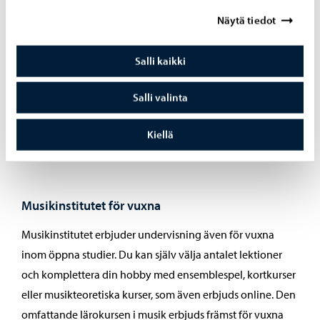
Näytä tiedot
Musiklyssning
– Musiklyssning utvecklar ditt
musikaliska uttryck. Målet är att eleverna ska lyssna på
Salli kaikki
minst tre konserter per år.
Fritt valda studier
– Musikinstitutet ordnar kurser,
Salli valinta
perioder och evenemang som erbjuder nya perspektiv
på att utöva musik.
Kiellä
Musikinstitutet för vuxna
Musikinstitutet erbjuder undervisning även för vuxna
inom öppna studier. Du kan själv välja antalet lektioner
och komplettera din hobby med ensemblespel, kortkurser
eller musikteoretiska kurser, som även erbjuds online. Den
omfattande lärokursen i musik erbjuds främst för vuxna