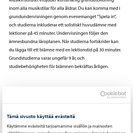
inom alla musikstilar för alla åldrar. Du kan komma med i
grundundervisningen genom evenemanget ”Spela in”,
och studierna inkluderar ett solistiskt huvudämne med
lektioner på 45 minuter. Undervisningen följer den
ämnesbundna läroplanen. När studierna fortskrider kan
du lägga till ett biämne med en lektionstid på 30 minuter.
Grundstudierna varar ungefär 9 år, och
studiebehörigheten för biämnen bekräftas årligen.
Fördjupade studier
Efter grundstudierna fortsätter utbildningen med
Tämä sivusto käyttää evästeitä
fördjupade studier, som varar cirka 5 år och avslutas med
Käytämme evästeitä tarjoamamme sisällön ja mainosten
ett slutprojekt som du planerar tillsammans med din
räätälöimiseen, sosiaalisen median ominaisuuksien tukemiseen