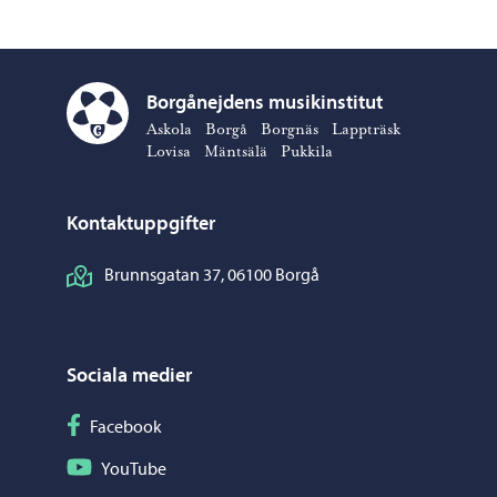
Borgånejdens musikinstitut
Borgånejdens musikinstitut – Gå till startsidan
Askola
Borgå
Borgnäs
Lappträsk
Lovisa
Mäntsälä
Pukkila
Kontaktuppgifter
Brunnsgatan 37, 06100 Borgå
Sociala medier
Följ på Facebook
Facebook
Följ på YouTube
YouTube