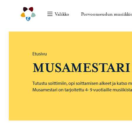
Siirry sisältöön
Porvoonseudun musiikkiopisto – Siirry kotisivull
Valikko
Porvoonseudun musiikki
Selaa:
Etusivu
MUSAMESTARI
Tutustu soittimiin, opi soittamisen alkeet ja katso m
Musamestari on tarjoitettu 4- 9 vuotiaille musiikista