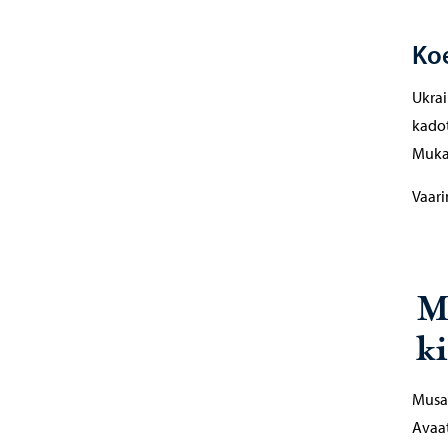
Koe
Ukrai
kadot
Mukan
Vaari
M
k
Musam
Avaat