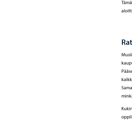
Tämä 
aloit
Rat
Musii
kaupu
Pääse
kaikk
Samal
minkä
Kukin
oppil