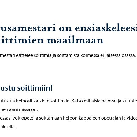
usamestari on ensiaskelees
oittimien maailmaan
estari esittelee soittimia ja soittamista kolmessa erilaisessa osassa.
ustu soittimiin!
tutustua helposti kaikkiin soittimiin. Katso millaisia ne ovat ja kuunte
inen ääni niissä on.
essasi voit opetella soittamaan helpon kappaleen opettajan ja vide
uksella.