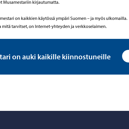
t Musamestariin kirjautumatta.
estari on kaikkien käytössä ympäri Suomen – ja myös ulkomailla.
 mitä tarvitset, on Internet-yhteyden ja verkkoselaimen.
ri on auki kaikille kiinnostuneille