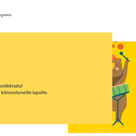
e
Porvoonseudun musiikkiopisto – Siirry kotisivulle
opisto
usiikkisatu!
 kiinnostuneille lapsille.