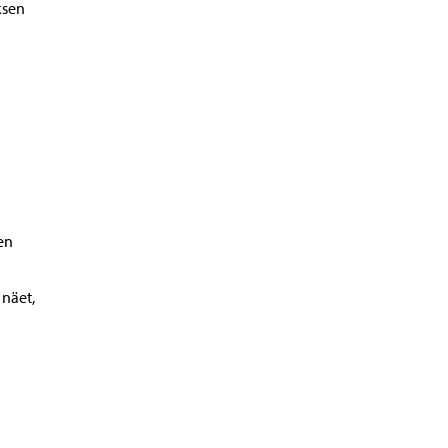
ksen
en
 näet,