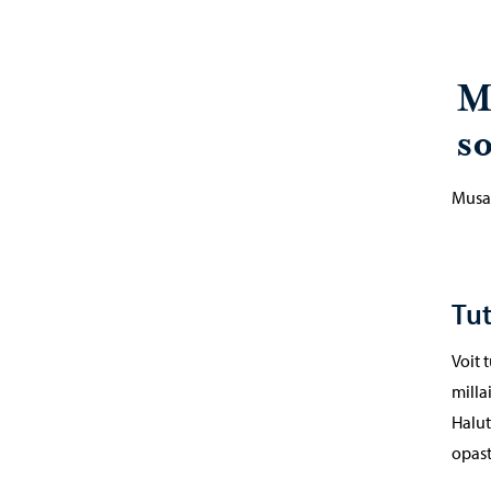
M
s
Musam
Tut
Voit 
milla
Halut
opast