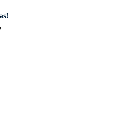
as!
ri