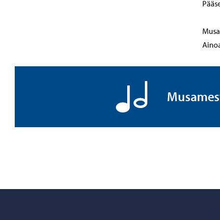
Pääse
Musam
Ainoa
Musamesta