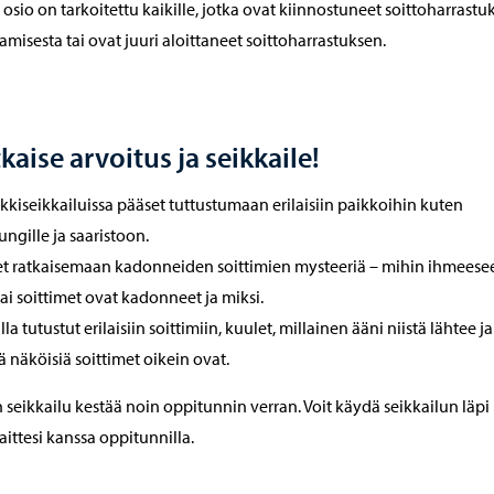
osio on tarkoitettu kaikille, jotka ovat kiinnostuneet soittoharrastu
tamisesta tai ovat juuri aloittaneet soittoharrastuksen.
kaise arvoitus ja seikkaile!
kkiseikkailuissa pääset tuttustumaan erilaisiin paikkoihin kuten
ngille ja saaristoon.
t ratkaisemaan kadonneiden soittimien mysteeriä – mihin ihmeese
ai soittimet ovat kadonneet ja miksi.
la tutustut erilaisiin soittimiin, kuulet, millainen ääni niistä lähtee ja
 näköisiä soittimet oikein ovat.
 seikkailu kestää noin oppitunnin verran. Voit käydä seikkailun läpi
aittesi kanssa oppitunnilla.