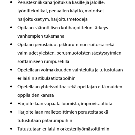
Perustekniikkaharjoituksia käsille ja jaloille:
lyöntitekniikat, pedaalien käyttö, motoriset
harjoitukset ym. harjoitusmetodeja
Opitaan säännöllisen kotiharjoittelun tärkeys
vanhempien tukemana
Opitaan perustaidot pikkurummun soitossa sekä
valmiudet yleisten, perusmuotoisten säestysrytmien
soittamiseen rumpusetillä
Opetellaan voimakkuuden vaihteluita ja tutustutaan
erilaisiin artikulaatiotapoihin
Opetellaan yhteissoittoa sekä opettajan että muiden
oppilaiden kanssa
Harjoitellaan vapaata luomista, improvisaatiota
Harjoitellaan malletsoittimien perusteita sekä
tutustutaan patarumpuihin
Tutustutaan erilaisiin orkesterilyömäsoittimiin