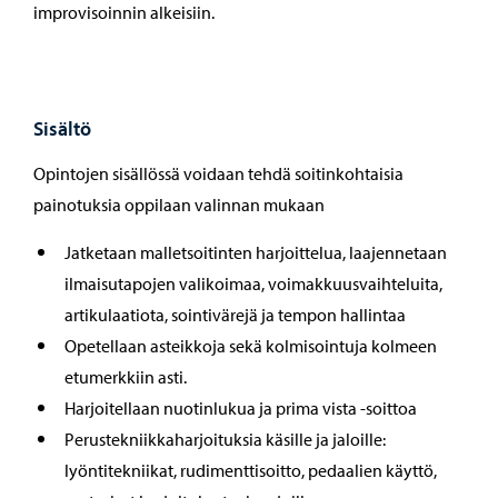
improvisoinnin alkeisiin.
Sisältö
Opintojen sisällössä voidaan tehdä soitinkohtaisia
painotuksia oppilaan valinnan mukaan
Jatketaan malletsoitinten harjoittelua, laajennetaan
ilmaisutapojen valikoimaa, voimakkuusvaihteluita,
artikulaatiota, sointivärejä ja tempon hallintaa
Opetellaan asteikkoja sekä kolmisointuja kolmeen
etumerkkiin asti.
Harjoitellaan nuotinlukua ja prima vista -soittoa
Perustekniikkaharjoituksia käsille ja jaloille:
lyöntitekniikat, rudimenttisoitto, pedaalien käyttö,