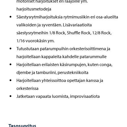
motoriset harjoitukset eri raajoille ym.
harjoitusmetodeja
Säestysrytmiharjoituksia rytmimusiikin eri osa-alueilta
valikoiden ja syventäen. Lisävariaatioita
säestysrytmeihin 1/8 Rock, Shuffle Rock, 12/8 Rock,
1/16 vuorokäsin ym.
Tutustutaan patarumpuihin orkesterisoittimena ja
harjoitellaan kappaleita kahdelle patarummulle
Harjoitellaan erilaisten käsirumpujen, kuten conga,
djembe ja tamburiini, perustekniikoita
Harjoitellaan yhteissoittoa opettajan kanssa ja
orkesterissa
Jatketaan vapaata luomista, improvisaatiota
Tasosuoritus