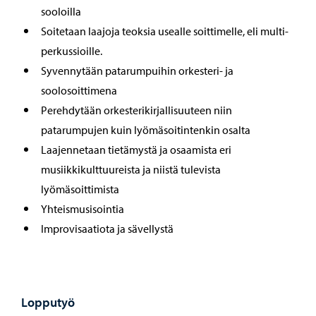
sooloilla
Soitetaan laajoja teoksia usealle soittimelle, eli multi-
perkussioille.
Syvennytään patarumpuihin orkesteri- ja
soolosoittimena
Perehdytään orkesterikirjallisuuteen niin
patarumpujen kuin lyömäsoitintenkin osalta
Laajennetaan tietämystä ja osaamista eri
musiikkikulttuureista ja niistä tulevista
lyömäsoittimista
Yhteismusisointia
Improvisaatiota ja sävellystä
Lopputyö