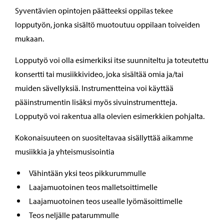
Syventävien opintojen päätteeksi oppilas tekee
lopputyön, jonka sisältö muotoutuu oppilaan toiveiden
mukaan.
Lopputyö voi olla esimerkiksi itse suunniteltu ja toteutettu
konsertti tai musiikkivideo, joka sisältää omia ja/tai
muiden sävellyksiä. Instrumentteina voi käyttää
pääinstrumentin lisäksi myös sivuinstrumentteja.
Lopputyö voi rakentua alla olevien esimerkkien pohjalta.
Kokonaisuuteen on suositeltavaa sisällyttää aikamme
musiikkia ja yhteismusisointia
Vähintään yksi teos pikkurummulle
Laajamuotoinen teos malletsoittimelle
Laajamuotoinen teos usealle lyömäsoittimelle
Teos neljälle patarummulle