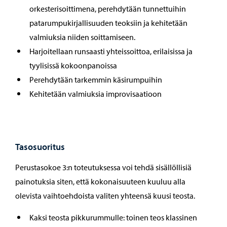
orkesterisoittimena, perehdytään tunnettuihin
patarumpukirjallisuuden teoksiin ja kehitetään
valmiuksia niiden soittamiseen.
Harjoitellaan runsaasti yhteissoittoa, erilaisissa ja
tyylisissä kokoonpanoissa
Perehdytään tarkemmin käsirumpuihin
Kehitetään valmiuksia improvisaatioon
Tasosuoritus
Perustasokoe 3:n toteutuksessa voi tehdä sisällöllisiä
painotuksia siten, että kokonaisuuteen kuuluu alla
olevista vaihtoehdoista valiten yhteensä kuusi teosta.
Kaksi teosta pikkurummulle: toinen teos klassinen