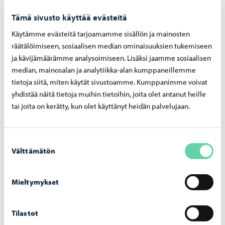
Hallitsee orkesteri-/yhtyeohjelmiston ja
Tämä sivusto käyttää evästeitä
tasosuorituksen sisällön edellyttämän soittotekniikan
Käytämme evästeitä tarjoamamme sisällön ja mainosten
Syventää teknisiä valmiuksiaan
räätälöimiseen, sosiaalisen median ominaisuuksien tukemiseen
Kykenee soittamaan erityyppisissä yhtyeissä
ja kävijämäärämme analysoimiseen. Lisäksi jaamme sosiaalisen
Kykenee ilmaisemaan itseään luovasti
median, mainosalan ja analytiikka-alan kumppaneillemme
tietoja siitä, miten käytät sivustoamme. Kumppanimme voivat
Saa valmiudet syventäviin opintoihin
yhdistää näitä tietoja muihin tietoihin, joita olet antanut heille
tai joita on kerätty, kun olet käyttänyt heidän palvelujaan.
Sisältö
Suostumuksen
Välttämätön
valinta
Opintojen sisällössä voidaan tehdä soitinkohtaisia
painotuksia oppilaan valinnan mukaan
Mieltymykset
Malletsoittimissa laajennetaan edelleen
ilmaisuvoimaa sekä tutustutaan eri aikakausien
Tilastot
musiikkiin ja eri tyylilajeihin, klassiseen ja