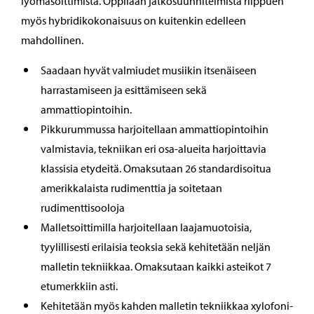
lyömäsoittimista. Oppilaan jatkosuunnitelmista riippuen
myös hybridikokonaisuus on kuitenkin edelleen
mahdollinen.
Saadaan hyvät valmiudet musiikin itsenäiseen
harrastamiseen ja esittämiseen sekä
ammattiopintoihin.
Pikkurummussa harjoitellaan ammattiopintoihin
valmistavia, tekniikan eri osa-alueita harjoittavia
klassisia etydeitä. Omaksutaan 26 standardisoitua
amerikkalaista rudimenttia ja soitetaan
rudimenttisooloja
Malletsoittimilla harjoitellaan laajamuotoisia,
tyylillisesti erilaisia teoksia sekä kehitetään neljän
malletin tekniikkaa. Omaksutaan kaikki asteikot 7
etumerkkiin asti.
Kehitetään myös kahden malletin tekniikkaa xylofoni-