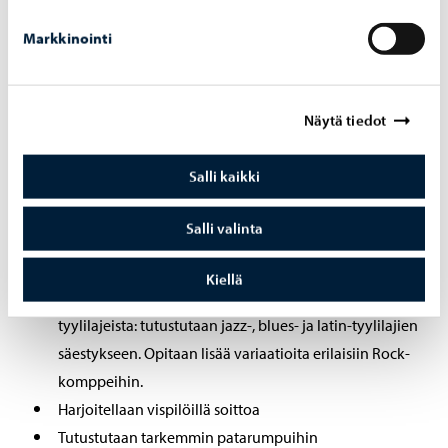
rytmimusiikkiin.
Markkinointi
Harjoitellaan neljällä malletilla soittoa.
Kehitetään valmiuksia pikkurummun soitossa, sekä
klassisessa että rudimentaalisessa tyylissä.
Näytä tiedot
Harjoitellaan multi-perkussio sooloja, joissa on
valikoima useita erilaisia lyömäsoittimia.
Salli kaikki
Kehitetään perustekniikkaa rumpusetin soitossa:
tehdään haastavampia motorisia harjoitteita, luodaan
Salli valinta
pohjaa soolojen soitolle, harjoitellaan tyylinmukaisia
fillejä.
Kiellä
Syvennetään tuntemusta rytmimusiikin eri
tyylilajeista: tutustutaan jazz-, blues- ja latin-tyylilajien
säestykseen. Opitaan lisää variaatioita erilaisiin Rock-
komppeihin.
Harjoitellaan vispilöillä soittoa
Tutustutaan tarkemmin patarumpuihin