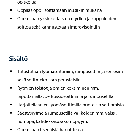
opiskelua
Oppilas oppii soittamaan musiikin mukana
Opetellaan yksinkertaisten etydien ja kappaleiden
soittoa sekä kannustetaan improvisointiin
Sisältö
Tutustutaan lyömäsoittimiin, rumpusettiin ja sen osiin
sekä soittotekniikan perusteisiin
Rytmien toistot ja omien keksiminen mm.
taputtamalla, perkussiosoittimilla ja rumpusetillä
Harjoitellaan eri lyömäsoittimilla nuoteista soittamista
Säestysrytmejä rumpusetillä valikoiden mm. valssi,
humppa, kahdeksasosakomppi, ym.
Opetellaan itsenäistä harjoittelua