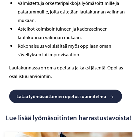
Valmistettuja orkesteripaikkoja lyömäsoittimille ja
patarummuille, joita esitetään lautakunnan valinnan
mukaan.
Asteikot kolmisointuineen ja kadensseineen
lautakunnan valinnan mukaan.
Kokonaisuus voi sisältää myös oppilaan oman
sävellyksen tai improvisaation
Lautakunnassa on oma opettaja ja kaksi jäsentä. Oppilas
osallistuu arviointiin.
Lataa lyömäsoittimien opetussuunnitelma
Lue lisää lyömäsoitinten harrastustavoista!