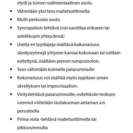
etydi ja toinen rudimentaalinen soolo.
Vähintään yksi teos malletsoittimella.
Multi-perkussio soolo
Syncopation-tehtävä (voi suorittaa erikseen tai
asteikkojen yhteydessä)
Useita eri tyylilajeja sisältävä kokonaisuus
säestysrytmejä yhtyeen kanssa kokonaan tai osittain
esitettynä, sisältäen pienen rumpusoolon.
Teos vähintään kolmelle patarummulle
Kokonaisuus voi sisältää myös oppilaan oman
sävellyksen tai improvisaation.
Viritystehtävä patarummuille, esitettävän teoksen
rummut viritetään lautakunnan antaman a:n
perusteella
Prima vista -tehtävä malletsoittimella tai
pikkurummulla