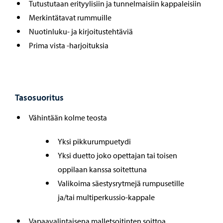
Tutustutaan erityylisiin ja tunnelmaisiin kappaleisiin
Merkintätavat rummuille
Nuotinluku- ja kirjoitustehtäviä
Prima vista -harjoituksia
Tasosuoritus
Vähintään kolme teosta
Yksi pikkurumpuetydi
Yksi duetto joko opettajan tai toisen
oppilaan kanssa soitettuna
Valikoima säestysrytmejä rumpusetille
ja/tai multiperkussio-kappale
Vapaavalintaisena malletsoitinten soittoa