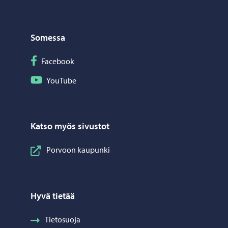
Somessa
Seuraa Facebook
Facebook
Seuraa YouTube
YouTube
Katso myös sivustot
Porvoon kaupunki
Hyvä tietää
Tietosuoja