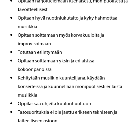
Opitaan harjoittelemaan itsenäisesti, monipuolisesti ja
tavoitteellisesti
Opitaan hyvä nuotinlukutaito ja kyky hahmottaa
musiikkia
Opitaan soittamaan myös korvakuulolta ja
improvisoimaan
Totutaan esiintymään
Opitaan soittamaan yksin ja erilaisissa
kokoonpanoissa
Kehitytään musiikin kuuntelijana, käydään
konserteissa ja kuunnellaan monipuolisesti erilaista
musiikkia
Oppilas saa ohjeita kuulonhuoltoon
Tasosuorituksia ei ole jaettu erikseen tekniseen ja
taiteelliseen osioon