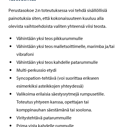
Perustasokoe 2:n toteutuksessa voi tehdä sisällöllisiä
painotuksia siten, että kokonaisuuteen kuuluu alla
olevista vaihtoehdoista valiten yhteensä viisi teosta.
Vähintään yksi teos pikkurummulle
Vähintään yksi teos malletsoittimelle, marimba ja/tai
vibrafoni
Vähintään yksi teos kahdelle patarummulle
Multi-perkussio etydi
Syncopation-tehtävä (voi suorittaa erikseen
esimerkiksi asteikkojen yhteydessä)
Valikoima erilaisia säestysrytmejä rumpusetille.
Toteutus yhtyeen kanssa, opettajan tai
komppinauhan säestämänä tai soolona.
Viritystehtävä patarummuille
Prima vista kahdelle rummulle