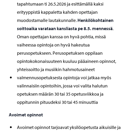
tapahtumaan ti 26.5.2026 ja esittämällä kaksi
erityyppistä kappaletta kahden opettajan
muodostamalle lautakunnalle.
Henkilökohtainen
soittoaika varataan kansliasta pe 8.5. mennessä
.
Oman opettajan kanssa on hyvä pohtia, missä
vaiheessa opintoja on hyvä hakeutua
perusopetukseen. Perusopetuksen oppilaan
opintokokonaisuuteen kuuluu pääaineen opinnot,
yhteissoitto ja musiikin hahmotusaineet
valmennusopetuksesta opintoja voi jatkaa myös
valinnaisiin opintoihin, jossa voi valita halutun
opetuksen määrän 30 tai 35 opetusviikkoa ja
oppitunnin pituudeksi 30 tai 45 minuuttia
Avoimet opinnot
Avoimet opinnot tarjoavat yksilöopetusta aikuisille ja