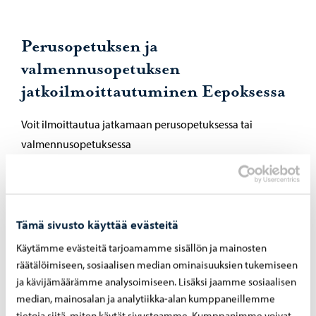
Perusopetuksen ja
valmennusopetuksen
jatkoilmoittautuminen Eepoksessa
Voit ilmoittautua jatkamaan perusopetuksessa tai
valmennusopetuksessa
ma 30.3.2026. alkaen
Kirjaudu Eepokseen henkilökohtaisella Eepos tunnuksella
ja salasanalla.
Jos tarvitset uudet tunnukset, ota yhteyttä kansliaan
Tämä sivusto käyttää evästeitä
musiikkiopisto@porvoo.fi
Käytämme evästeitä tarjoamamme sisällön ja mainosten
räätälöimiseen, sosiaalisen median ominaisuuksien tukemiseen
Lomakkeella voit:
ja kävijämäärämme analysoimiseen. Lisäksi jaamme sosiaalisen
median, mainosalan ja analytiikka-alan kumppaneillemme
ilmoittaa opintojen jatkamisesta tai päättämisestä
tietoja siitä, miten käytät sivustoamme. Kumppanimme voivat