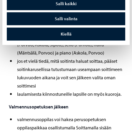
Salli kaikki
musiikkileikkikoulun jälkeen musiikkiharrastusta voi
Salli valinta
jatkaa valmentavassa opetuksessa, jossa on tarjolla
soitinvalmennusta yksilö- tai ryhmäopetuksena.
Kiellä
Suzuki-opetus 4- vuotiaista alkaen, soittimina viulu
(Porvoo, Askola, Sipoo), sello (Porvoo), huilu
(Mäntsälä, Porvoo) ja piano (Askola, Porvoo)
jos et vielä tiedä, mitä soitinta haluat soittaa, pääset
soitinkarusellissa tutustumaan useampaan soittimeen
lukuvuoden aikana ja voit sen jälkeen valita oman
soittimesi
laulamisesta kiinnostuneille lapsille on myös kuoroja.
Valmennusopetuksen jälkeen
valmennusoppilas voi hakea perusopetuksen
oppilaspaikkaa osallistumalla Soittamalla sisään