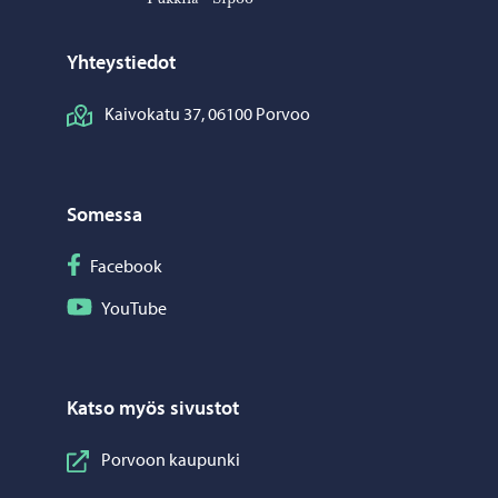
Yhteystiedot
Kaivokatu 37, 06100 Porvoo
Somessa
Seuraa Facebook
Facebook
Seuraa YouTube
YouTube
Katso myös sivustot
Porvoon kaupunki