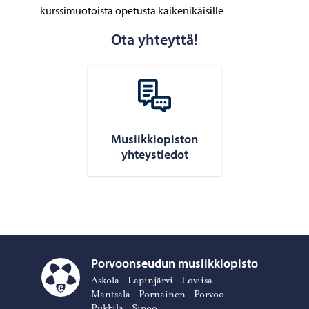
kurssimuotoista opetusta kaikenikäisille
Ota yhteyttä!
Musiikkiopiston
yhteystiedot
Porvoonseudun musiikkiopisto
Askola
Lapinjärvi
Loviisa
Porvoonseudun musiikkiopisto – Siirry kotisivulle
Mäntsälä
Pornainen
Porvoo
Pukkila
Sipoo