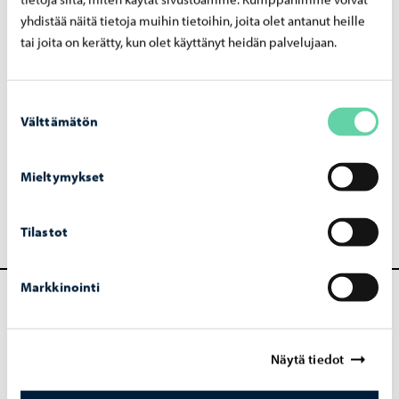
ilmoittautua muha-ryhmään valitsemalla toimipiste ja
yhdistää näitä tietoja muihin tietoihin, joita olet antanut heille
toivottu muha-ryhmä
tai joita on kerätty, kun olet käyttänyt heidän palvelujaan.
anoa sivuainetta tai lisättyä opetusta
anoa pääaineen vaihtoa, pääaineen vaihtoon
Suostumuksen
liittyvään 26.5. annettavaan soittonäytteeseen
Välttämätön
valinta
varataan aika kansliasta
viimeistään 8.5.
anoa opettajan vaihtoa
Mieltymykset
Kirjaudu Eepokseen
Tilastot
Markkinointi
Tärkeätä tietoa opiskelusta
Näytä tiedot
Musiikkileikkikoulun jälkeen